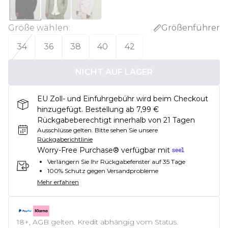
Größe wählen
:
Größenführer
34
36
38
40
42
NICHT AUF LAGER
EU Zoll- und Einfuhrgebühr wird beim Checkout
hinzugefügt. Bestellung ab 7,99 €
Rückgabeberechtigt innerhalb von 21 Tagen
Ausschlüsse gelten.
Bitte sehen Sie unsere
Rückgaberichtlinie
Worry-Free Purchase® verfügbar mit
Verlängern Sie Ihr Rückgabefenster auf 35 Tage
100% Schutz gegen Versandprobleme
Mehr erfahren
18+, AGB gelten. Kredit abhängig vom Status.