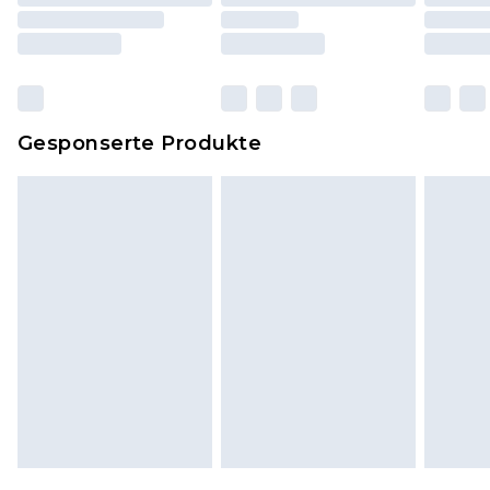
einschließlich Bettwäsche, Matratzen, Toppern
und Kissen, müssen unbenutzt und in ihrer
originalen, ungeöffneten Verpackung
zurückgesendet werden.
Dies berührt nicht deine gesetzlichen Rechte.
Gesponserte Produkte
Klicke
hier
um unsere vollständigen
Rückgabebedingungen einzusehen.