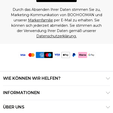
Durch das Absenden Ihrer Daten stimmen Sie zu,
Marketing-Kommunikation von BOOHOOMAN und
unserer
Markenfamilie
per E-Mail zu erhalten. Sie
können sich jederzeit abmelden. Sie stimmen auch
der Verwendung Ihrer Daten gemäß unserer
Datenschutzerklärung.
WIE KÖNNEN WIR HELFEN?
Häufig gestellte Fragen
INFORMATIONEN
Kontaktieren Sie uns
Geschäftsbedingungen – Aktualisiert Juni 2026
Meine Bestellung verfolgen & zurücksenden
ÜBER UNS
Nutzungsbedingungen