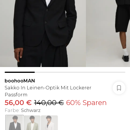
boohooMAN
Sakko In Leinen-Optik Mit Lockerer
Passform
56,00 €
140,00 €
60% Sparen
Farbe
:
Schwarz