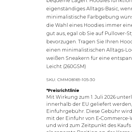
bequeme Lagen. Hoodies funktionie
eigenständiges Alltags-Basic, wen
minimalistische Farbgebung wünsch
die Wahl eines Hoodies immer ein
gut aus, egal ob Sie auf Pullover-
bevorzugen. Tragen Sie Ihren Hood
einen minimalistischen Alltags-L
weißen Sneakern für eine entspannt
Leicht (260GSM)
SKU:
CMM08169-105-30
*
Preisrichtlinie
Mit Wirkung zum 1. Juli 2026 unter
innerhalb der EU geliefert werden,
Einfuhrgebühr. Diese Gebühr wi
mit der Einfuhr von E‑Commerce-W
und wird zum Zeitpunkt des Kaufs 