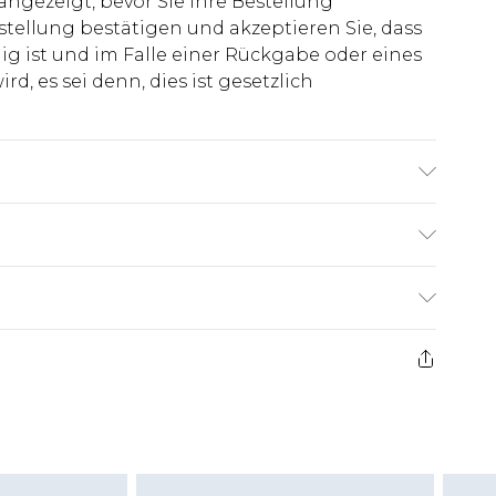
 angezeigt, bevor Sie Ihre Bestellung
stellung bestätigen und akzeptieren Sie, dass
ig ist und im Falle einer Rückgabe oder eines
d, es sei denn, dies ist gesetzlich
el ist 1,85m groß & trägt UK Größe M/32
€7.99
ge ab dem Tag des Erhalts, um einen Artikel an
€14.99
kerstattungen für modische Gesichtsmasken,
€7.99
, Erotikartikel sowie Bademode oder
nn das Hygienesiegel fehlt oder beschädigt