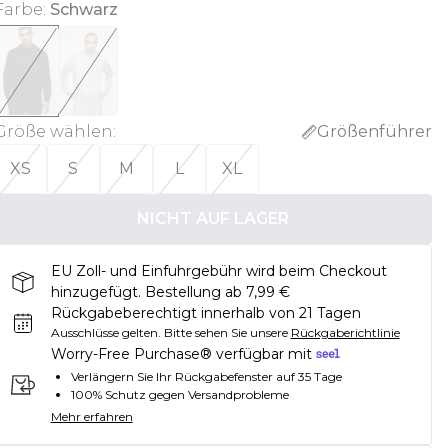
Farbe
:
Schwarz
Größe wählen
:
Größenführer
XS
S
M
L
XL
NICHT AUF LAGER
EU Zoll- und Einfuhrgebühr wird beim Checkout
hinzugefügt. Bestellung ab 7,99 €
Rückgabeberechtigt innerhalb von 21 Tagen
Ausschlüsse gelten.
Bitte sehen Sie unsere
Rückgaberichtlinie
Worry-Free Purchase® verfügbar mit
Verlängern Sie Ihr Rückgabefenster auf 35 Tage
100% Schutz gegen Versandprobleme
Mehr erfahren