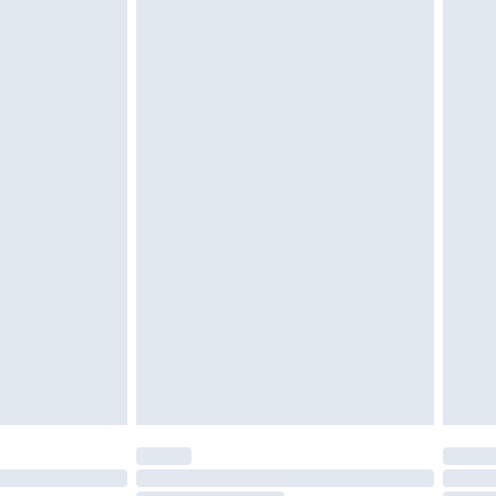
 ungetragen und ungewaschen sein und alle
gebracht sein. Schuhe dürfen nur in
ein. Artikel aus dem Homeware-Bereich,
tzen, Toppern und Kissen, müssen unbenutzt
neten Verpackung zurückgesendet werden.
chen Rechte.
en Rückgabebedingungen einzusehen.