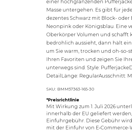
einer hochglänzenden Pufferjacke, d
Masse untergehen. Es gibt für je
dezentes Schwarz mit Block- oder
Neonpink oder Königsblau. Eine ve
Oberkörper Volumen und schafft kl
bedrohlich aussieht, dann hält e
um Sie warm, trocken und oh-so-sty
Ihren Favoriten und zeigen Sie Ih
unterwegs sind. Style: PufferjackeD
DetailLänge: RegularAusschnitt: 
SKU:
BMM57363-165-30
*
Preisrichtlinie
Mit Wirkung zum 1. Juli 2026 unter
innerhalb der EU geliefert werden,
Einfuhrgebühr. Diese Gebühr wi
mit der Einfuhr von E‑Commerce-W