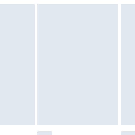
nn das Hygienesiegel fehlt oder beschädigt
 ungetragen und ungewaschen sein und alle
gebracht sein. Schuhe dürfen nur in
ein. Artikel aus dem Homeware-Bereich,
tzen, Toppern und Kissen, müssen unbenutzt
neten Verpackung zurückgesendet werden.
chen Rechte.
en Rückgabebedingungen einzusehen.