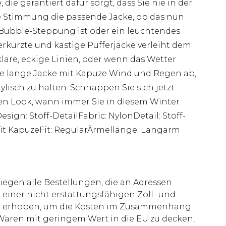
ie garantiert dafür sorgt, dass Sie nie in der
de Stimmung die passende Jacke, ob das nun
 Bubble-Steppung ist oder ein leuchtendes
rkürzte und kastige Pufferjacke verleiht dem
are, eckige Linien, oder wenn das Wetter
ine lange Jacke mit Kapuze Wind und Regen ab,
lisch zu halten. Schnappen Sie sich jetzt
ren Look, wann immer Sie in diesem Winter
esign: Stoff-DetailFabric: NylonDetail: Stoff-
Mit KapuzeFit: RegularÄrmellänge: Langarm
liegen alle Bestellungen, die an Adressen
 einer nicht erstattungsfähigen Zoll- und
rd erhoben, um die Kosten im Zusammenhang
aren mit geringem Wert in die EU zu decken,