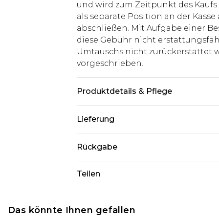
und wird zum Zeitpunkt des Kaufs 
als separate Position an der Kasse
abschließen. Mit Aufgabe einer Be
diese Gebühr nicht erstattungsfäh
Umtauschs nicht zurückerstattet wir
vorgeschrieben.
Produktdetails & Pflege
100% Polyester. Model ist 1,85 m g
Lieferung
Deutschland Standardlieferung
Rückgabe
Bis zu 8 Werktage
Stimmt etwas nicht? Du hast 21 Ta
Teilen
Deutschland Expresslieferung
uns zurückzusenden.
2 Arbeitstage
Bitte beachte, dass wir keine Rüc
Austria Standardlieferung
Kosmetikartikel, Piercing-Schmuck
Das könnte Ihnen gefallen
Bis zu 7 Werktage