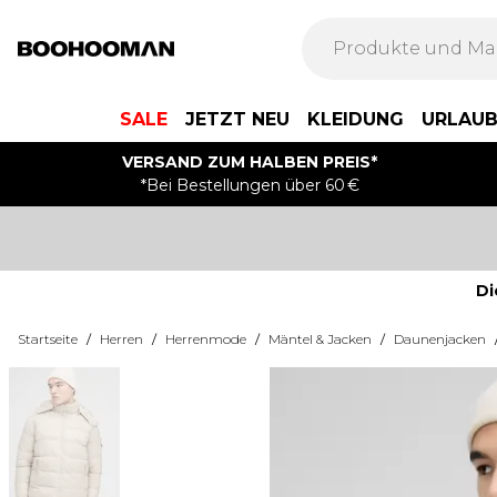
SALE
JETZT NEU
KLEIDUNG
URLAU
VERSAND ZUM HALBEN PREIS*
*Bei Bestellungen über 60 €
Di
Startseite
/
Herren
/
Herrenmode
/
Mäntel & Jacken
/
Daunenjacken