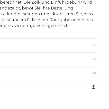
berechnet. Die Zoll- und Einfuhrgebühr wird
 angezeigt, bevor Sie Ihre Bestellung
stellung bestätigen und akzeptieren Sie, dass
ig ist und im Falle einer Rückgabe oder eines
d, es sei denn, dies ist gesetzlich
roß & trägt UK-Größe M/32
€7.99
ge ab dem Tag des Erhalts, um einen Artikel an
€14.99
kerstattungen für modische Gesichtsmasken,
€7.99
, Erotikartikel sowie Bademode oder