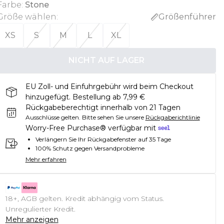
Farbe
:
Stone
Größe wählen
:
Größenführer
XS
S
M
L
XL
NICHT AUF LAGER
EU Zoll- und Einfuhrgebühr wird beim Checkout
hinzugefügt. Bestellung ab 7,99 €
Rückgabeberechtigt innerhalb von 21 Tagen
Ausschlüsse gelten.
Bitte sehen Sie unsere
Rückgaberichtlinie
Worry-Free Purchase® verfügbar mit
Verlängern Sie Ihr Rückgabefenster auf 35 Tage
100% Schutz gegen Versandprobleme
Mehr erfahren
18+, AGB gelten. Kredit abhängig vom Status.
Unregulierter Kredit.
Mehr anzeigen