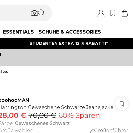
ESSENTIALS
SCHUHE & ACCESSORIES
STUDENTEN EXTRA 12 % RABATT!*
N
lte.
boohooMAN
Harrington Gewaschene Schwarze Jeansjacke
28,00 €
70,00 €
60% Sparen
Farbe
:
Gewaschenes Schwarz
Größe wählen
:
Größenführer