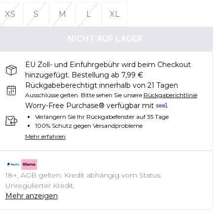
XS
S
M
L
XL
NICHT AUF LAGER
EU Zoll- und Einfuhrgebühr wird beim Checkout
hinzugefügt. Bestellung ab 7,99 €
Rückgabeberechtigt innerhalb von 21 Tagen
Ausschlüsse gelten.
Bitte sehen Sie unsere
Rückgaberichtlinie
Worry-Free Purchase® verfügbar mit
Verlängern Sie Ihr Rückgabefenster auf 35 Tage
100% Schutz gegen Versandprobleme
Mehr erfahren
18+, AGB gelten. Kredit abhängig vom Status.
Unregulierter Kredit.
Mehr anzeigen