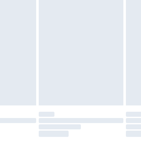
gebracht sein. Schuhe dürfen nur in
ein. Artikel aus dem Homeware-Bereich,
tzen, Toppern und Kissen, müssen unbenutzt
neten Verpackung zurückgesendet werden.
chen Rechte.
en Rückgabebedingungen einzusehen.