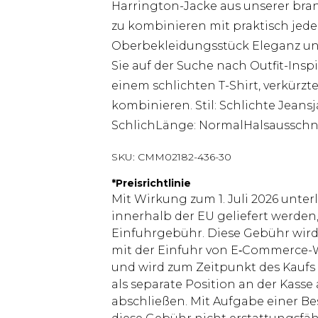
Harrington-Jacke aus unserer bran
zu kombinieren mit praktisch jedem
Oberbekleidungsstück Eleganz und
Sie auf der Suche nach Outfit-Insp
einem schlichten T-Shirt, verkürz
kombinieren. Stil: Schlichte Jeansj
SchlichLänge: NormalHalsausschn
SKU:
CMM02182-436-30
*
Preisrichtlinie
Mit Wirkung zum 1. Juli 2026 unter
innerhalb der EU geliefert werden,
Einfuhrgebühr. Diese Gebühr wi
mit der Einfuhr von E‑Commerce-W
und wird zum Zeitpunkt des Kaufs 
als separate Position an der Kasse
abschließen. Mit Aufgabe einer Be