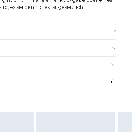
ig ist und im Falle einer Rückgabe oder eines
d, es sei denn, dies ist gesetzlich
groß & trägt UK-Größe M/32
€7.99
ge ab dem Tag des Erhalts, um einen Artikel an
€14.99
kerstattungen für modische Gesichtsmasken,
€7.99
, Erotikartikel sowie Bademode oder
nn das Hygienesiegel fehlt oder beschädigt
 ungetragen und ungewaschen sein und alle