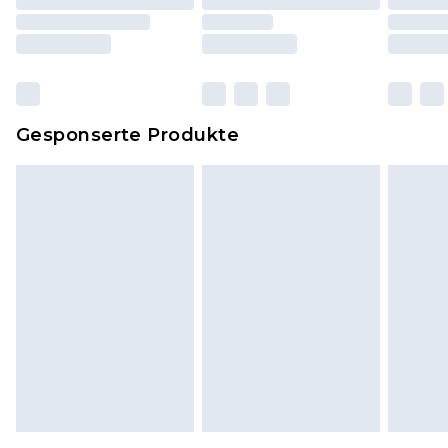
einschließlich Bettwäsche, Matratzen, Toppern
und Kissen, müssen unbenutzt und in ihrer
originalen, ungeöffneten Verpackung
zurückgesendet werden.
Dies berührt nicht deine gesetzlichen Rechte.
Gesponserte Produkte
Klicke
hier
um unsere vollständigen
Rückgabebedingungen einzusehen.