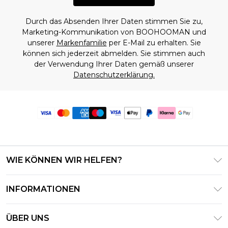
Durch das Absenden Ihrer Daten stimmen Sie zu,
Marketing-Kommunikation von BOOHOOMAN und
unserer
Markenfamilie
per E-Mail zu erhalten. Sie
können sich jederzeit abmelden. Sie stimmen auch
der Verwendung Ihrer Daten gemäß unserer
Datenschutzerklärung.
WIE KÖNNEN WIR HELFEN?
Häufig gestellte Fragen
INFORMATIONEN
Kontaktieren Sie uns
Geschäftsbedingungen – Aktualisiert Juni 2026
Meine Bestellung verfolgen & zurücksenden
ÜBER UNS
Nutzungsbedingungen