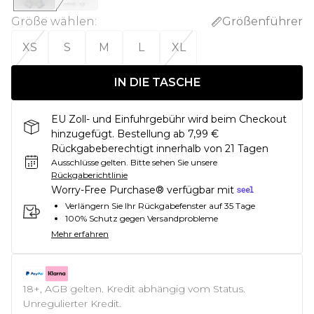
Größe wählen
:
Größenführer
XS
S
M
L
XL
IN DIE TASCHE
EU Zoll- und Einfuhrgebühr wird beim Checkout
hinzugefügt. Bestellung ab 7,99 €
Rückgabeberechtigt innerhalb von 21 Tagen
Ausschlüsse gelten.
Bitte sehen Sie unsere
Rückgaberichtlinie
Worry-Free Purchase® verfügbar mit
Verlängern Sie Ihr Rückgabefenster auf 35 Tage
100% Schutz gegen Versandprobleme
Mehr erfahren
18+, AGB gelten. Kredit abhängig vom Status.
Unregulierter Kredit.