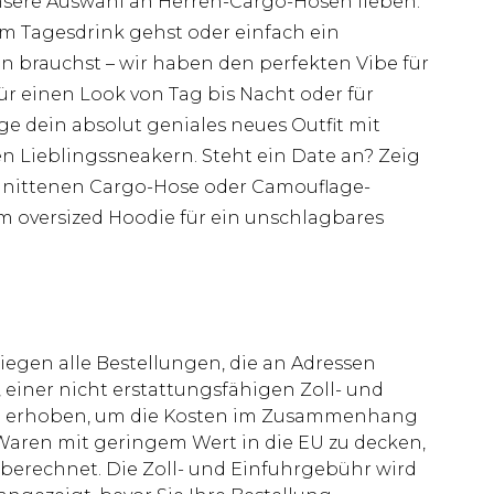
 unsere Auswahl an Herren-Cargo-Hosen lieben.
m Tagesdrink gehst oder einfach ein
en brauchst – wir haben den perfekten Vibe für
r einen Look von Tag bis Nacht oder für
ge dein absolut geniales neues Outfit mit
Lieblingssneakern. Steht ein Date an? Zeig
chnittenen Cargo-Hose oder Camouflage-
 oversized Hoodie für ein unschlagbares
liegen alle Bestellungen, die an Adressen
 einer nicht erstattungsfähigen Zoll- und
rd erhoben, um die Kosten im Zusammenhang
aren mit geringem Wert in die EU zu decken,
berechnet. Die Zoll- und Einfuhrgebühr wird