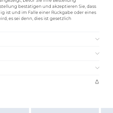
 angezeigt, bevor Sie Ihre Bestellung
stellung bestätigen und akzeptieren Sie, dass
ig ist und im Falle einer Rückgabe oder eines
d, es sei denn, dies ist gesetzlich
roß & trägt UK-Größe M/32
€7.99
ge ab dem Tag des Erhalts, um einen Artikel an
€14.99
kerstattungen für modische Gesichtsmasken,
€7.99
, Erotikartikel sowie Bademode oder
nn das Hygienesiegel fehlt oder beschädigt