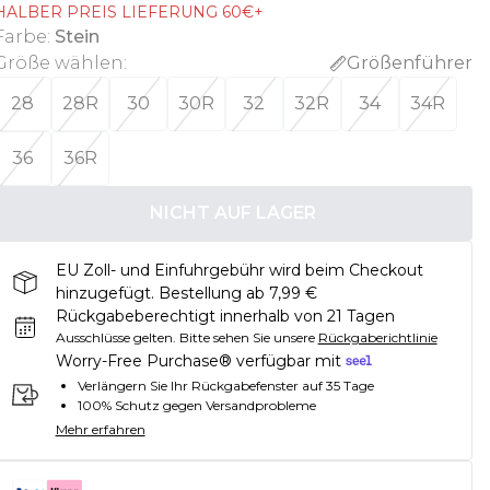
HALBER PREIS LIEFERUNG 60€+
Farbe
:
Stein
Größe wählen
:
Größenführer
28
28R
30
30R
32
32R
34
34R
36
36R
NICHT AUF LAGER
EU Zoll- und Einfuhrgebühr wird beim Checkout
hinzugefügt. Bestellung ab 7,99 €
Rückgabeberechtigt innerhalb von 21 Tagen
Ausschlüsse gelten.
Bitte sehen Sie unsere
Rückgaberichtlinie
Worry-Free Purchase® verfügbar mit
Verlängern Sie Ihr Rückgabefenster auf 35 Tage
100% Schutz gegen Versandprobleme
Mehr erfahren