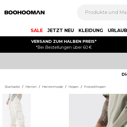
SALE
JETZT NEU
KLEIDUNG
URLAU
VERSAND ZUM HALBEN PREIS*
*Bei Bestellungen über 60 €
Di
Startseite
/
Herren
/
Herrenmode
/
Hosen
/
Freizeithosen