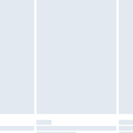
 ungetragen und ungewaschen sein und alle
gebracht sein. Schuhe dürfen nur in
ein. Artikel aus dem Homeware-Bereich,
tzen, Toppern und Kissen, müssen unbenutzt
neten Verpackung zurückgesendet werden.
chen Rechte.
en Rückgabebedingungen einzusehen.