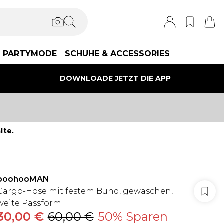
PARTYMODE
SCHUHE & ACCESSORIES
DOWNLOADE JETZT DIE APP
lte.
boohooMAN
Cargo-Hose mit festem Bund, gewaschen,
weite Passform
30,00 €
60,00 €
50% Sparen