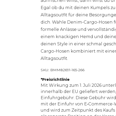
auffrischen willst, dann wirst du
Egal ob du mit deinen Kumpels zu
Alltagsoutfit für deine Besorgung
dich. Wähle Denim-Cargo-Hosen fü
formelle Anlässe und vervollständi
einem knackigen Hemd und deinen 
deinen Style in einer schmal ges
Cargo-Hosen kombiniert mit einem
Alltagsoutfit.
SKU:
BMM82691-165-266
*
Preisrichtlinie
Mit Wirkung zum 1. Juli 2026 unter
innerhalb der EU geliefert werden,
Einfuhrgebühr. Diese Gebühr wi
mit der Einfuhr von E‑Commerce-W
und wird zum Zeitpunkt des Kaufs 