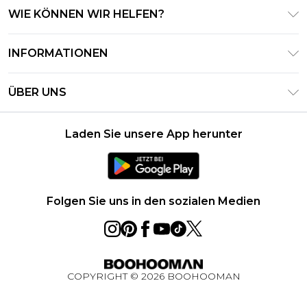
WIE KÖNNEN WIR HELFEN?
Häufig gestellte Fragen
INFORMATIONEN
Kontaktieren Sie uns
Geschäftsbedingungen – Aktualisiert Juni 2026
Meine Bestellung verfolgen & zurücksenden
ÜBER UNS
Nutzungsbedingungen
Lieferoptionen
Investor Relations
Geschenkkarten-Guthaben
Rückgaberecht – Aktualisiert Mai 2026
Laden Sie unsere App herunter
Erklärung Zur Modernen Sklaverei
Klarna
Größentabelle
Karriere
PayPal
Datenschutzhinweis – Aktualisiert Juni 2026
Folgen Sie uns in den sozialen Medien
Über Cookies
Studentenrabatt
Essential Worker Rabatt
COPYRIGHT ©
2026
BOOHOOMAN
BOOHOOMAN App
Gewinnspiel Ultimatives Technik-Paket August