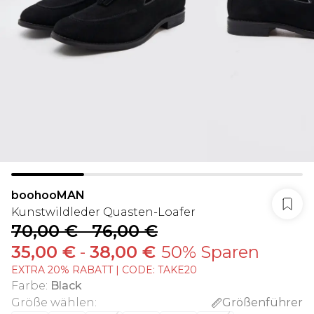
boohooMAN
Kunstwildleder Quasten-Loafer
70,00 €
-
76,00 €
35,00 €
-
38,00 €
50% Sparen
EXTRA 20% RABATT | CODE: TAKE20
Farbe
:
Black
Größe wählen
:
Größenführer