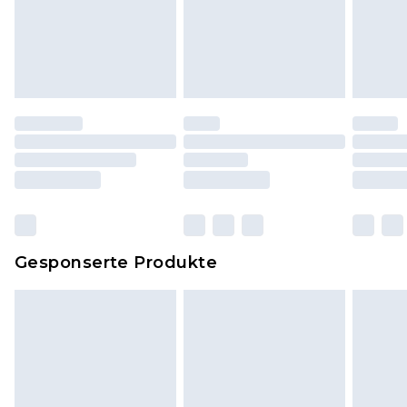
Schuhe und/oder Kleidung müssen ungetragen
und ungewaschen sein und alle
Originaletiketten müssen noch angebracht sein.
Schuhe dürfen nur in Innenräumen anprobiert
worden sein. Artikel aus dem Homeware-Bereich,
einschließlich Bettwäsche, Matratzen, Toppern
und Kissen, müssen unbenutzt und in ihrer
originalen, ungeöffneten Verpackung
zurückgesendet werden.
Dies berührt nicht deine gesetzlichen Rechte.
Gesponserte Produkte
Klicke
hier
um unsere vollständigen
Rückgabebedingungen einzusehen.