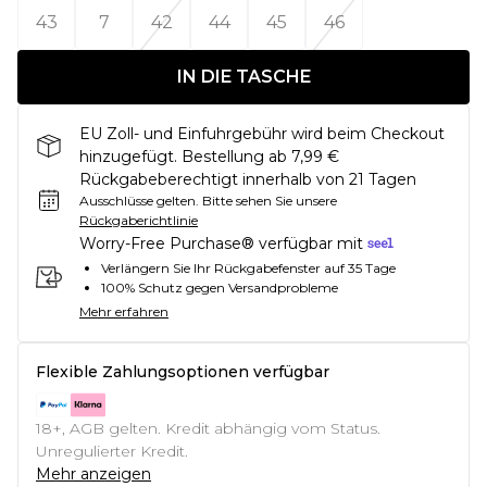
43
7
42
44
45
46
IN DIE TASCHE
EU Zoll- und Einfuhrgebühr wird beim Checkout
hinzugefügt. Bestellung ab 7,99 €
Rückgabeberechtigt innerhalb von 21 Tagen
Ausschlüsse gelten.
Bitte sehen Sie unsere
Rückgaberichtlinie
Worry-Free Purchase® verfügbar mit
Verlängern Sie Ihr Rückgabefenster auf 35 Tage
100% Schutz gegen Versandprobleme
Mehr erfahren
Flexible Zahlungsoptionen verfügbar
18+, AGB gelten. Kredit abhängig vom Status.
Unregulierter Kredit.
Mehr anzeigen