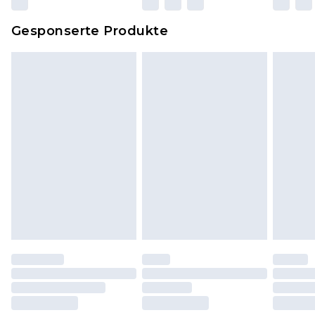
Dies berührt nicht deine gesetzlichen Rechte.
Gesponserte Produkte
Klicke
hier
um unsere vollständigen
Rückgabebedingungen einzusehen.