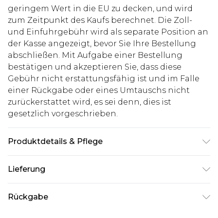
geringem Wert in die EU zu decken, und wird
zum Zeitpunkt des Kaufs berechnet. Die Zoll-
und Einfuhrgebühr wird als separate Position an
der Kasse angezeigt, bevor Sie Ihre Bestellung
abschließen. Mit Aufgabe einer Bestellung
bestätigen und akzeptieren Sie, dass diese
Gebühr nicht erstattungsfähig ist und im Falle
einer Rückgabe oder eines Umtauschs nicht
zurückerstattet wird, es sei denn, dies ist
gesetzlich vorgeschrieben.
Produktdetails & Pflege
100% Baumwolle. Model ist 1,85 m groß & trägt
Lieferung
UK-Größe M/32
Deutschland Standardlieferung
€7.99
Rückgabe
Bis zu 8 Werktage
Stimmt etwas nicht? Du hast 21 Tage ab dem Tag