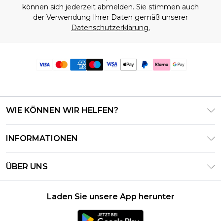
können sich jederzeit abmelden. Sie stimmen auch
der Verwendung Ihrer Daten gemäß unserer
Datenschutzerklärung.
WIE KÖNNEN WIR HELFEN?
Häufig gestellte Fragen
INFORMATIONEN
Kontaktieren Sie uns
Geschäftsbedingungen – Aktualisiert Juni 2026
Meine Bestellung verfolgen & zurücksenden
ÜBER UNS
Nutzungsbedingungen
Lieferoptionen
Investor Relations
Geschenkkarten-Guthaben
Rückgaberecht – Aktualisiert Mai 2026
Laden Sie unsere App herunter
Erklärung Zur Modernen Sklaverei
Klarna
Größentabelle
Karriere