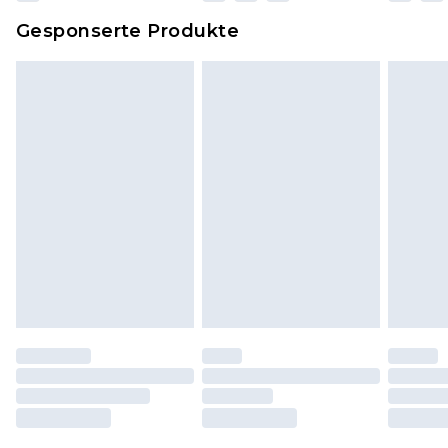
Dies berührt nicht deine gesetzlichen Rechte.
Gesponserte Produkte
Klicke
hier
um unsere vollständigen
Rückgabebedingungen einzusehen.