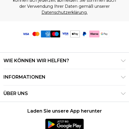
können sich jederzeit abmelden. Sie stimmen auch
der Verwendung Ihrer Daten gemäß unserer
Datenschutzerklärung.
WIE KÖNNEN WIR HELFEN?
Häufig gestellte Fragen
INFORMATIONEN
Kontaktieren Sie uns
Geschäftsbedingungen – Aktualisiert Juni 2026
Meine Bestellung verfolgen & zurücksenden
ÜBER UNS
Nutzungsbedingungen
Lieferoptionen
Investor Relations
Geschenkkarten-Guthaben
Rückgaberecht – Aktualisiert Mai 2026
Laden Sie unsere App herunter
Erklärung Zur Modernen Sklaverei
Klarna
Größentabelle
Karriere
PayPal