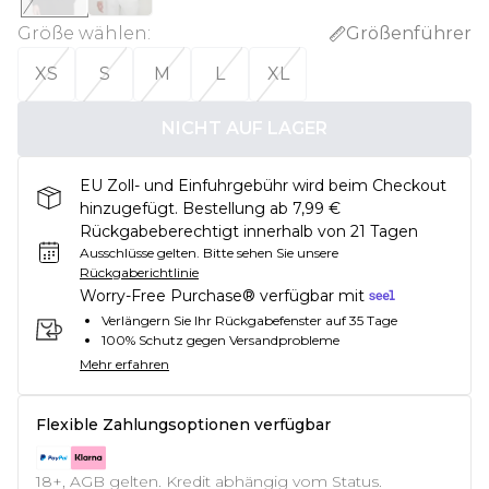
Größe wählen
:
Größenführer
XS
S
M
L
XL
NICHT AUF LAGER
EU Zoll- und Einfuhrgebühr wird beim Checkout
hinzugefügt. Bestellung ab 7,99 €
Rückgabeberechtigt innerhalb von 21 Tagen
Ausschlüsse gelten.
Bitte sehen Sie unsere
Rückgaberichtlinie
Worry-Free Purchase® verfügbar mit
Verlängern Sie Ihr Rückgabefenster auf 35 Tage
100% Schutz gegen Versandprobleme
Mehr erfahren
Flexible Zahlungsoptionen verfügbar
18+, AGB gelten. Kredit abhängig vom Status.