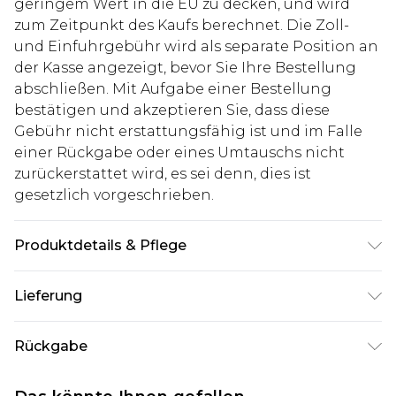
geringem Wert in die EU zu decken, und wird
zum Zeitpunkt des Kaufs berechnet. Die Zoll-
und Einfuhrgebühr wird als separate Position an
der Kasse angezeigt, bevor Sie Ihre Bestellung
abschließen. Mit Aufgabe einer Bestellung
bestätigen und akzeptieren Sie, dass diese
Gebühr nicht erstattungsfähig ist und im Falle
einer Rückgabe oder eines Umtauschs nicht
zurückerstattet wird, es sei denn, dies ist
gesetzlich vorgeschrieben.
Produktdetails & Pflege
60% Baumwolle, 40% Polyester. Model ist 1,85 m
Lieferung
groß und trägt UK-Größe M/32
Deutschland Standardlieferung
€7.99
Rückgabe
Bis zu 8 Werktage
Stimmt etwas nicht? Du hast 21 Tage ab dem Tag
Deutschland Expresslieferung
€14.99