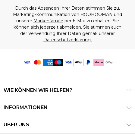
Durch das Absenden Ihrer Daten stimmen Sie zu,
Marketing-Kommunikation von BOOHOOMAN und
unserer
Markenfamilie
per E-Mail zu erhalten. Sie
können sich jederzeit abmelden. Sie stimmen auch
der Verwendung Ihrer Daten gemäß unserer
Datenschutzerklärung.
WIE KÖNNEN WIR HELFEN?
Häufig gestellte Fragen
INFORMATIONEN
Kontaktieren Sie uns
Geschäftsbedingungen – Aktualisiert Juni 2026
Meine Bestellung verfolgen & zurücksenden
ÜBER UNS
Nutzungsbedingungen
Lieferoptionen