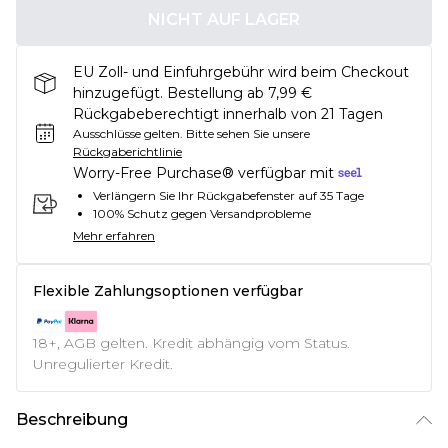
NICHT AUF LAGER
EU Zoll- und Einfuhrgebühr wird beim Checkout
hinzugefügt. Bestellung ab 7,99 €
Rückgabeberechtigt innerhalb von 21 Tagen
Ausschlüsse gelten.
Bitte sehen Sie unsere
Rückgaberichtlinie
Worry-Free Purchase® verfügbar mit
Verlängern Sie Ihr Rückgabefenster auf 35 Tage
100% Schutz gegen Versandprobleme
Mehr erfahren
Flexible Zahlungsoptionen verfügbar
18+, AGB gelten. Kredit abhängig vom Status.
Unregulierter Kredit.
Beschreibung