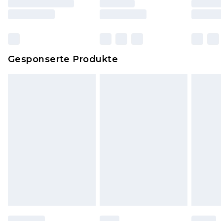
und Kissen, müssen unbenutzt und in ihrer
originalen, ungeöffneten Verpackung
zurückgesendet werden.
Dies berührt nicht deine gesetzlichen Rechte.
Gesponserte Produkte
Klicke
hier
um unsere vollständigen
Rückgabebedingungen einzusehen.