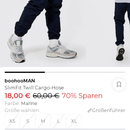
boohooMAN
SlimFit Twill Cargo-Hose
18,00 €
60,00 €
70% Sparen
Farbe
:
Marine
Größe wählen
:
Größenführer
XS
S
M
L
XL