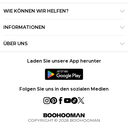
WIE KÖNNEN WIR HELFEN?
Häufig gestellte Fragen
INFORMATIONEN
Kontaktieren Sie uns
Geschäftsbedingungen – Aktualisiert Juni 2026
Meine Bestellung verfolgen & zurücksenden
ÜBER UNS
Nutzungsbedingungen
Lieferoptionen
Investor Relations
Geschenkkarten-Guthaben
Rückgaberecht – Aktualisiert Mai 2026
Laden Sie unsere App herunter
Erklärung Zur Modernen Sklaverei
Klarna
Größentabelle
Karriere
PayPal
Datenschutzhinweis – Aktualisiert Juni 2026
Folgen Sie uns in den sozialen Medien
Über Cookies
Studentenrabatt
Essential Worker Rabatt
COPYRIGHT ©
2026
BOOHOOMAN
BOOHOOMAN App