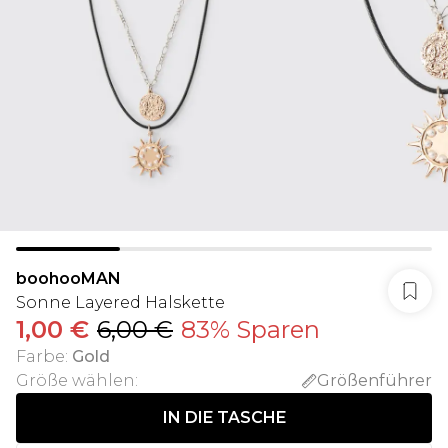
boohooMAN
Sonne Layered Halskette
1,00 €
6,00 €
83% Sparen
Farbe
:
Gold
Größe wählen
:
Größenführer
IN DIE TASCHE