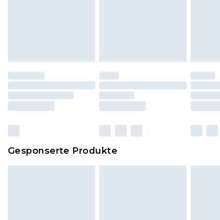
Hygienesiegel fehlt oder beschädigt wurde.
Schuhe und/oder Kleidung müssen ungetragen
und ungewaschen sein und alle
Originaletiketten müssen noch angebracht sein.
Schuhe dürfen nur in Innenräumen anprobiert
worden sein. Artikel aus dem Homeware-Bereich,
einschließlich Bettwäsche, Matratzen, Toppern
und Kissen, müssen unbenutzt und in ihrer
originalen, ungeöffneten Verpackung
zurückgesendet werden.
Dies berührt nicht deine gesetzlichen Rechte.
Gesponserte Produkte
Klicke
hier
um unsere vollständigen
Rückgabebedingungen einzusehen.