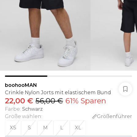
boohooMAN
Crinkle Nylon Jorts mit elastischem Bund
22,00 €
56,00 €
61% Sparen
Farbe
:
Schwarz
Größe wählen
:
Größenführer
XS
S
M
L
XL