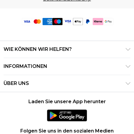
WIE KÖNNEN WIR HELFEN?
Häufig gestellte Fragen
INFORMATIONEN
Kontaktieren Sie uns
Geschäftsbedingungen – Aktualisiert Juni 2026
Meine Bestellung verfolgen & zurücksenden
ÜBER UNS
Nutzungsbedingungen
Lieferoptionen
Investor Relations
Geschenkkarten-Guthaben
Rückgaberecht – Aktualisiert Mai 2026
Laden Sie unsere App herunter
Erklärung Zur Modernen Sklaverei
Klarna
Größentabelle
Karriere
PayPal
Datenschutzhinweis – Aktualisiert Juni 2026
Folgen Sie uns in den sozialen Medien