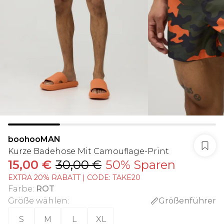
boohooMAN
Kurze Badehose Mit Camouflage-Print
15,00 €
30,00 €
50% Sparen
EXTRA 20% RABATT | CODE: TAKE20
Farbe
:
ROT
Größe wählen
:
Größenführer
S
M
L
XL