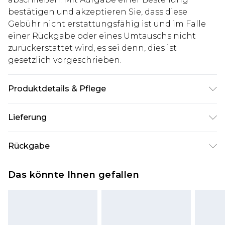
bestätigen und akzeptieren Sie, dass diese
Gebühr nicht erstattungsfähig ist und im Falle
einer Rückgabe oder eines Umtauschs nicht
zurückerstattet wird, es sei denn, dies ist
gesetzlich vorgeschrieben.
Produktdetails & Pflege
100% Polyester. Model ist 1,85 m groß und trägt
Lieferung
UK-Größe M/32
Deutschland Standardlieferung
€7.99
Rückgabe
Bis zu 8 Werktage
Stimmt etwas nicht? Du hast 21 Tage ab dem Tag
Deutschland Expresslieferung
€14.99
Das könnte Ihnen gefallen
des Erhalts, um einen Artikel an uns
2 Arbeitstage
zurückzusenden.
Austria Standardlieferung
€7.99
Bitte beachte, dass wir keine Rückerstattungen
Bis zu 7 Werktage
für modische Gesichtsmasken, Kosmetikartikel,