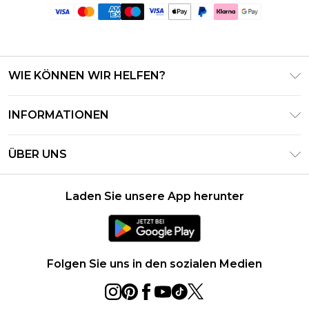
WIE KÖNNEN WIR HELFEN?
Häufig gestellte Fragen
INFORMATIONEN
Kontaktieren Sie uns
Geschäftsbedingungen – Aktualisiert Juni 2026
Meine Bestellung verfolgen & zurücksenden
ÜBER UNS
Nutzungsbedingungen
Lieferoptionen
Investor Relations
Geschenkkarten-Guthaben
Rückgaberecht – Aktualisiert Mai 2026
Laden Sie unsere App herunter
Erklärung Zur Modernen Sklaverei
Klarna
Größentabelle
Karriere
PayPal
Datenschutzhinweis – Aktualisiert Juni 2026
Folgen Sie uns in den sozialen Medien
Über Cookies
Studentenrabatt