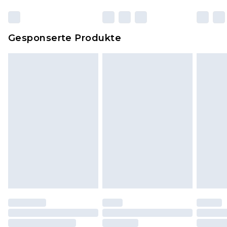
originalen, ungeöffneten Verpackung
zurückgesendet werden.
Dies berührt nicht deine gesetzlichen Rechte.
Gesponserte Produkte
Klicke
hier
um unsere vollständigen
Rückgabebedingungen einzusehen.