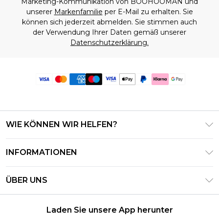
Marketing-Kommunikation von BOOHOOMAN und
unserer
Markenfamilie
per E-Mail zu erhalten. Sie
können sich jederzeit abmelden. Sie stimmen auch
der Verwendung Ihrer Daten gemäß unserer
Datenschutzerklärung.
WIE KÖNNEN WIR HELFEN?
Häufig gestellte Fragen
INFORMATIONEN
Kontaktieren Sie uns
Geschäftsbedingungen – Aktualisiert Juni 2026
Meine Bestellung verfolgen & zurücksenden
ÜBER UNS
Nutzungsbedingungen
Lieferoptionen
Investor Relations
Geschenkkarten-Guthaben
Rückgaberecht – Aktualisiert Mai 2026
Laden Sie unsere App herunter
Erklärung Zur Modernen Sklaverei