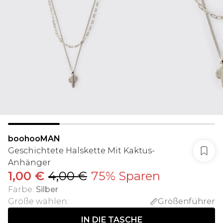
boohooMAN
Geschichtete Halskette Mit Kaktus-
Anhänger
1,00 €
4,00 €
75% Sparen
Farbe
:
Silber
Größe wählen
:
Größenführer
IN DIE TASCHE