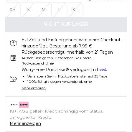
XS
S
M
L
XL
NICHT AUF LAGER
EU Zoll- und Einfuhrgebühr wird beim Checkout
hinzugefügt. Bestellung ab 7,99 €
Rückgabeberechtigt innerhalb von 21 Tagen
Ausschlüsse gelten.
Bitte sehen Sie unsere
Rückgaberichtlinie
Worry-Free Purchase® verfügbar mit
Verlängern Sie Ihr Rückgabefenster auf 35 Tage
100% Schutz gegen Versandprobleme
Mehr erfahren
18+, AGB gelten. Kredit abhängig vom Status.
Unregulierter Kredit.
Mehr anzeigen