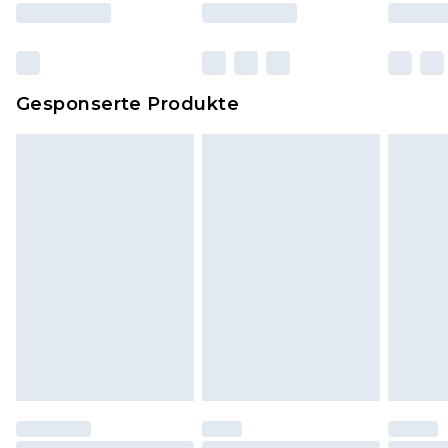
und Kissen, müssen unbenutzt und in ihrer
originalen, ungeöffneten Verpackung
zurückgesendet werden.
Dies berührt nicht deine gesetzlichen Rechte.
Gesponserte Produkte
Klicke
hier
um unsere vollständigen
Rückgabebedingungen einzusehen.