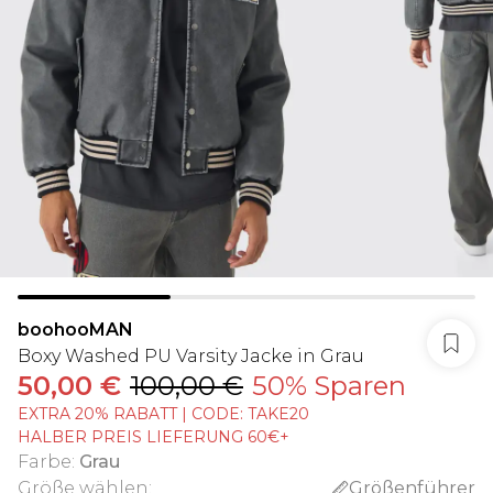
boohooMAN
Boxy Washed PU Varsity Jacke in Grau
50,00 €
100,00 €
50% Sparen
EXTRA 20% RABATT | CODE: TAKE20
HALBER PREIS LIEFERUNG 60€+
Farbe
:
Grau
Größe wählen
:
Größenführer