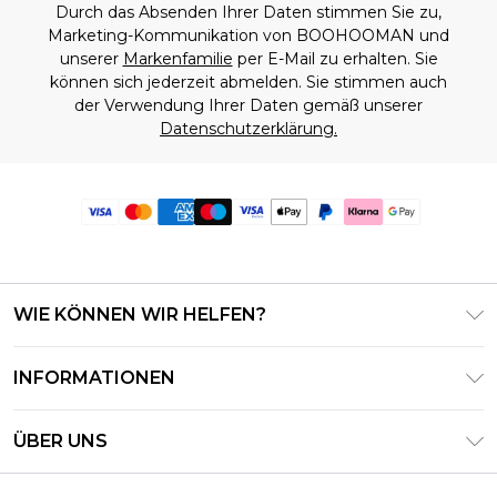
Durch das Absenden Ihrer Daten stimmen Sie zu,
Marketing-Kommunikation von BOOHOOMAN und
unserer
Markenfamilie
per E-Mail zu erhalten. Sie
können sich jederzeit abmelden. Sie stimmen auch
der Verwendung Ihrer Daten gemäß unserer
Datenschutzerklärung.
WIE KÖNNEN WIR HELFEN?
Häufig gestellte Fragen
INFORMATIONEN
Kontaktieren Sie uns
Geschäftsbedingungen – Aktualisiert Juni 2026
Meine Bestellung verfolgen & zurücksenden
ÜBER UNS
Nutzungsbedingungen
Lieferoptionen
Investor Relations