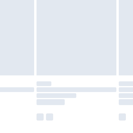
neten Verpackung zurückgesendet werden.
chen Rechte.
en Rückgabebedingungen einzusehen.