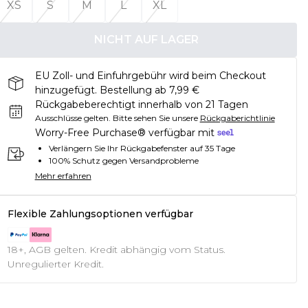
XS
S
M
L
XL
NICHT AUF LAGER
EU Zoll- und Einfuhrgebühr wird beim Checkout
hinzugefügt. Bestellung ab 7,99 €
Rückgabeberechtigt innerhalb von 21 Tagen
Ausschlüsse gelten.
Bitte sehen Sie unsere
Rückgaberichtlinie
Worry-Free Purchase® verfügbar mit
Verlängern Sie Ihr Rückgabefenster auf 35 Tage
100% Schutz gegen Versandprobleme
Mehr erfahren
Flexible Zahlungsoptionen verfügbar
18+, AGB gelten. Kredit abhängig vom Status.
Unregulierter Kredit.