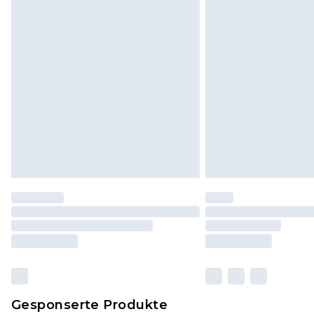
und in ihrer originalen, ungeöff
Dies berührt nicht deine gesetzli
Klicke
hier
um unsere vollständig
Gesponserte Produkte