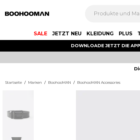
SALE
JETZT NEU
KLEIDUNG
PLUS
DOWNLOADE JETZT DIE AP
Di
Startseite
/
Marken
/
BoohooMAN
/
BoohooMAN Accessories