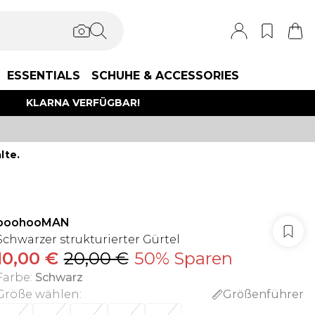
ESSENTIALS
SCHUHE & ACCESSORIES
KLARNA VERFÜGBAR!
lte.
boohooMAN
Schwarzer strukturierter Gürtel
10,00 €
20,00 €
50% Sparen
Farbe
:
Schwarz
Größe wählen
:
Größenführer