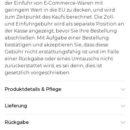
der Einfuhr von E‑Commerce-Waren mit
geringem Wert in die EU zu decken, und wird
zum Zeitpunkt des Kaufs berechnet. Die Zoll-
und Einfuhrgebühr wird als separate Position an
der Kasse angezeigt, bevor Sie Ihre Bestellung
abschließen. Mit Aufgabe einer Bestellung
bestätigen und akzeptieren Sie, dass diese
Gebühr nicht erstattungsfähig ist und im Falle
einer Rückgabe oder eines Umtauschs nicht
zurückerstattet wird, es sei denn, dies ist
gesetzlich vorgeschrieben.
Produktdetails & Pflege
60% Baumwolle, 40% Polyester. Model ist 1,85m
Lieferung
groß & trägt UK Größe M/32
Deutschland Standardlieferung
€7.99
Rückgabe
Bis zu 8 Werktage