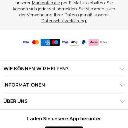
unserer
Markenfamilie
per E-Mail zu erhalten. Sie
können sich jederzeit abmelden. Sie stimmen auch
der Verwendung Ihrer Daten gemäß unserer
Datenschutzerklärung.
WIE KÖNNEN WIR HELFEN?
Häufig gestellte Fragen
INFORMATIONEN
Kontaktieren Sie uns
Geschäftsbedingungen – Aktualisiert Juni 2026
Meine Bestellung verfolgen & zurücksenden
ÜBER UNS
Nutzungsbedingungen
Lieferoptionen
Investor Relations
Geschenkkarten-Guthaben
Rückgaberecht – Aktualisiert Mai 2026
Laden Sie unsere App herunter
Erklärung Zur Modernen Sklaverei
Klarna
Größentabelle