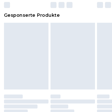
zurückgesendet werden.
Dies berührt nicht deine gesetzlichen Rechte.
Gesponserte Produkte
Klicke
hier
um unsere vollständigen
Rückgabebedingungen einzusehen.