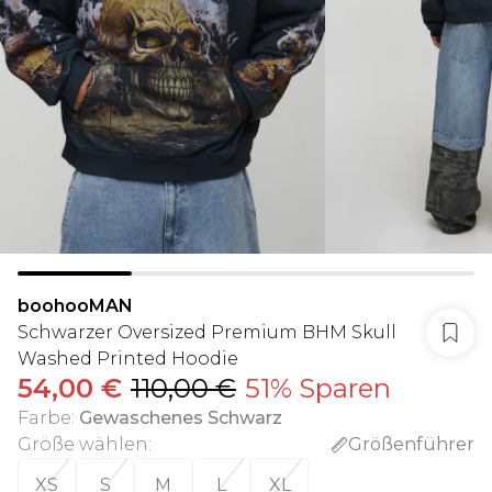
boohooMAN
Schwarzer Oversized Premium BHM Skull
Washed Printed Hoodie
54,00 €
110,00 €
51% Sparen
Farbe
:
Gewaschenes Schwarz
Größe wählen
:
Größenführer
XS
S
M
L
XL