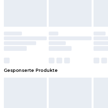
Schuhe und/oder Kleidung müssen ungetragen
und ungewaschen sein und alle
Originaletiketten müssen noch angebracht sein.
Schuhe dürfen nur in Innenräumen anprobiert
worden sein. Artikel aus dem Homeware-Bereich,
einschließlich Bettwäsche, Matratzen, Toppern
und Kissen, müssen unbenutzt und in ihrer
originalen, ungeöffneten Verpackung
zurückgesendet werden.
Dies berührt nicht deine gesetzlichen Rechte.
Gesponserte Produkte
Klicke
hier
um unsere vollständigen
Rückgabebedingungen einzusehen.