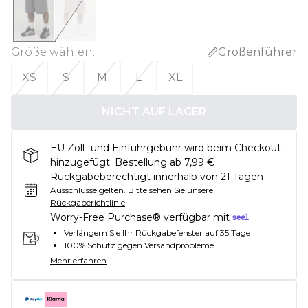
Größe wählen
:
Größenführer
XS
S
M
L
XL
NICHT AUF LAGER
EU Zoll- und Einfuhrgebühr wird beim Checkout
hinzugefügt. Bestellung ab 7,99 €
Rückgabeberechtigt innerhalb von 21 Tagen
Ausschlüsse gelten.
Bitte sehen Sie unsere
Rückgaberichtlinie
Worry-Free Purchase® verfügbar mit
Verlängern Sie Ihr Rückgabefenster auf 35 Tage
100% Schutz gegen Versandprobleme
Mehr erfahren