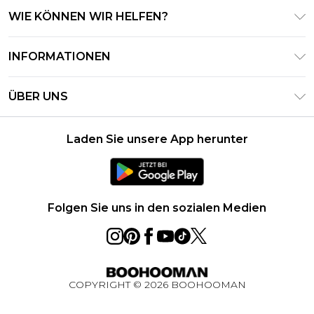
WIE KÖNNEN WIR HELFEN?
Häufig gestellte Fragen
INFORMATIONEN
Kontaktieren Sie uns
Geschäftsbedingungen – Aktualisiert Juni 2026
Meine Bestellung verfolgen & zurücksenden
ÜBER UNS
Nutzungsbedingungen
Lieferoptionen
Investor Relations
Geschenkkarten-Guthaben
Rückgaberecht – Aktualisiert Mai 2026
Laden Sie unsere App herunter
Erklärung Zur Modernen Sklaverei
Klarna
Größentabelle
Karriere
PayPal
Datenschutzhinweis – Aktualisiert Juni 2026
Folgen Sie uns in den sozialen Medien
Über Cookies
Studentenrabatt
Essential Worker Rabatt
COPYRIGHT ©
2026
BOOHOOMAN
BOOHOOMAN App
Gewinnspiel Ultimatives Technik-Paket August