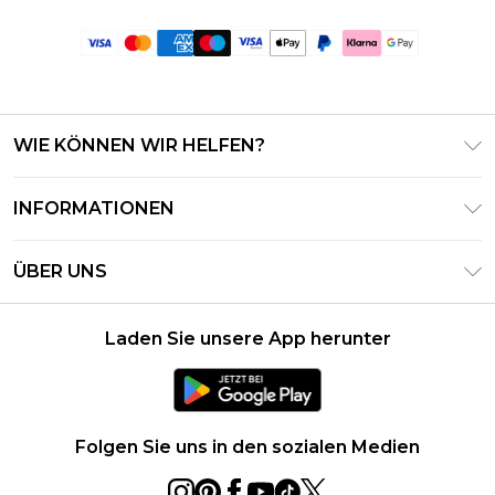
WIE KÖNNEN WIR HELFEN?
Häufig gestellte Fragen
INFORMATIONEN
Kontaktieren Sie uns
Geschäftsbedingungen – Aktualisiert Juni 2026
Meine Bestellung verfolgen & zurücksenden
ÜBER UNS
Nutzungsbedingungen
Lieferoptionen
Investor Relations
Geschenkkarten-Guthaben
Rückgaberecht – Aktualisiert Mai 2026
Laden Sie unsere App herunter
Erklärung Zur Modernen Sklaverei
Klarna
Größentabelle
Karriere
PayPal
Datenschutzhinweis – Aktualisiert Juni 2026
Folgen Sie uns in den sozialen Medien
Über Cookies