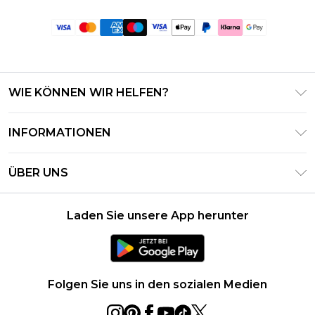
WIE KÖNNEN WIR HELFEN?
Häufig gestellte Fragen
INFORMATIONEN
Kontaktieren Sie uns
Geschäftsbedingungen – Aktualisiert Juni 2026
Meine Bestellung verfolgen & zurücksenden
ÜBER UNS
Nutzungsbedingungen
Lieferoptionen
Investor Relations
Geschenkkarten-Guthaben
Rückgaberecht – Aktualisiert Mai 2026
Laden Sie unsere App herunter
Erklärung Zur Modernen Sklaverei
Klarna
Größentabelle
Karriere
PayPal
Datenschutzhinweis – Aktualisiert Juni 2026
Folgen Sie uns in den sozialen Medien
Über Cookies