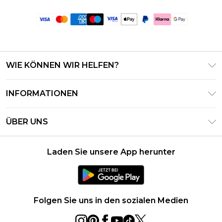
WIE KÖNNEN WIR HELFEN?
Häufig gestellte Fragen
INFORMATIONEN
Kontaktieren Sie uns
Geschäftsbedingungen – Aktualisiert Juni 2026
Meine Bestellung verfolgen & zurücksenden
ÜBER UNS
Nutzungsbedingungen
Lieferoptionen
Investor Relations
Geschenkkarten-Guthaben
Rückgaberecht – Aktualisiert Mai 2026
Laden Sie unsere App herunter
Erklärung Zur Modernen Sklaverei
Klarna
Größentabelle
Karriere
PayPal
Datenschutzhinweis – Aktualisiert Juni 2026
Folgen Sie uns in den sozialen Medien
Über Cookies