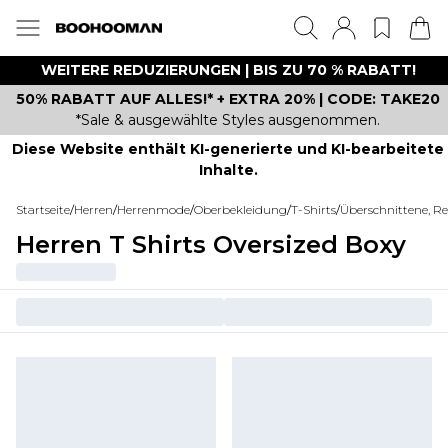
WEITERE REDUZIERUNGEN | BIS ZU 70 % RABATT!
50% RABATT AUF ALLES!* + EXTRA 20% | CODE: TAKE20
*Sale & ausgewählte Styles ausgenommen.
Diese Website enthält KI-generierte und KI-bearbeitete
Inhalte.
Startseite
/
Herren
/
Herrenmode
/
Oberbekleidung
/
T-Shirts
/
Überschnittene, Re
Herren T Shirts Oversized Boxy