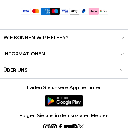
WIE KÖNNEN WIR HELFEN?
Häufig gestellte Fragen
INFORMATIONEN
Kontaktieren Sie uns
Geschäftsbedingungen – Aktualisiert Juni 2026
Meine Bestellung verfolgen & zurücksenden
ÜBER UNS
Nutzungsbedingungen
Lieferoptionen
Investor Relations
Geschenkkarten-Guthaben
Rückgaberecht – Aktualisiert Mai 2026
Laden Sie unsere App herunter
Erklärung Zur Modernen Sklaverei
Klarna
Größentabelle
Karriere
PayPal
Datenschutzhinweis – Aktualisiert Juni 2026
Folgen Sie uns in den sozialen Medien
Über Cookies