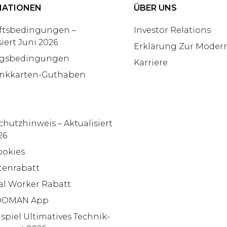
MATIONEN
ÜBER UNS
ftsbedingungen –
Investor Relations
siert Juni 2026
Erklärung Zur Modern
gsbedingungen
Karriere
nkkarten-Guthaben
hutzhinweis – Aktualisiert
26
ookies
tenrabatt
al Worker Rabatt
OMAN App
piel Ultimatives Technik-