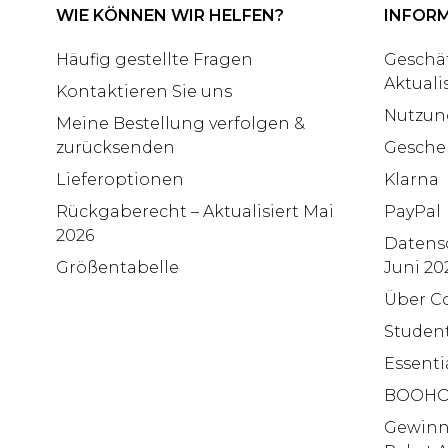
WIE KÖNNEN WIR HELFEN?
INFOR
Häufig gestellte Fragen
Geschä
Aktuali
Kontaktieren Sie uns
Nutzun
Meine Bestellung verfolgen &
zurücksenden
Gesche
Lieferoptionen
Klarna
Rückgaberecht – Aktualisiert Mai
PayPal
2026
Datensc
Größentabelle
Juni 20
Über C
Studen
Essenti
BOOHO
Gewinns