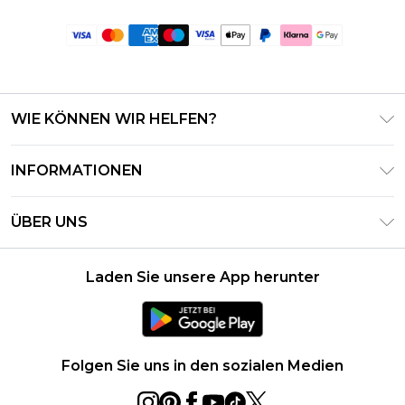
WIE KÖNNEN WIR HELFEN?
Häufig gestellte Fragen
INFORMATIONEN
Kontaktieren Sie uns
Geschäftsbedingungen – Aktualisiert Juni 2026
Meine Bestellung verfolgen & zurücksenden
ÜBER UNS
Nutzungsbedingungen
Lieferoptionen
Investor Relations
Geschenkkarten-Guthaben
Rückgaberecht – Aktualisiert Mai 2026
Laden Sie unsere App herunter
Erklärung Zur Modernen Sklaverei
Klarna
Größentabelle
Karriere
PayPal
Datenschutzhinweis – Aktualisiert Juni 2026
Folgen Sie uns in den sozialen Medien
Über Cookies