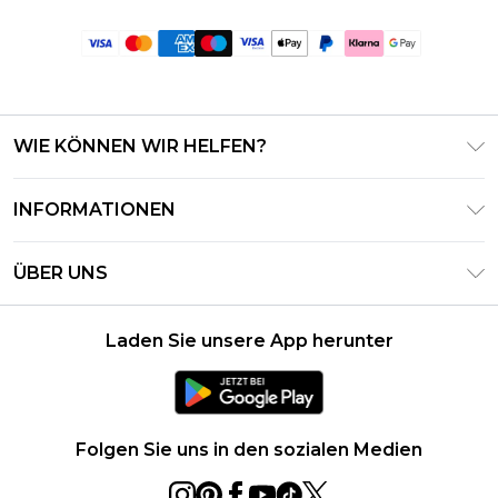
WIE KÖNNEN WIR HELFEN?
Häufig gestellte Fragen
INFORMATIONEN
Kontaktieren Sie uns
Geschäftsbedingungen – Aktualisiert Juni 2026
Meine Bestellung verfolgen & zurücksenden
ÜBER UNS
Nutzungsbedingungen
Lieferoptionen
Investor Relations
Geschenkkarten-Guthaben
Rückgaberecht – Aktualisiert Mai 2026
Laden Sie unsere App herunter
Erklärung Zur Modernen Sklaverei
Klarna
Größentabelle
Karriere
PayPal
Datenschutzhinweis – Aktualisiert Juni 2026
Folgen Sie uns in den sozialen Medien
Über Cookies