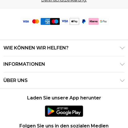
Datenschutzerklärung.
WIE KÖNNEN WIR HELFEN?
Häufig gestellte Fragen
INFORMATIONEN
Kontaktieren Sie uns
Geschäftsbedingungen – Aktualisiert Juni 2026
Meine Bestellung verfolgen & zurücksenden
ÜBER UNS
Nutzungsbedingungen
Lieferoptionen
Investor Relations
Geschenkkarten-Guthaben
Rückgaberecht – Aktualisiert Mai 2026
Laden Sie unsere App herunter
Erklärung Zur Modernen Sklaverei
Klarna
Größentabelle
Karriere
PayPal
Datenschutzhinweis – Aktualisiert Juni 2026
Folgen Sie uns in den sozialen Medien