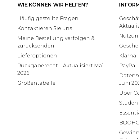
WIE KÖNNEN WIR HELFEN?
INFOR
Häufig gestellte Fragen
Geschä
Aktuali
Kontaktieren Sie uns
Nutzun
Meine Bestellung verfolgen &
zurücksenden
Gesche
Lieferoptionen
Klarna
Rückgaberecht – Aktualisiert Mai
PayPal
2026
Datensc
Größentabelle
Juni 20
Über C
Studen
Essenti
BOOHO
Gewinns