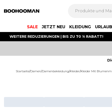
SALE
JETZT NEU
KLEIDUNG
URLAU
WEITERE REDUZIERUNGEN | BIS ZU 70 % RABATT!
Di
Startseite
/
Damen
/
Damenbekleidung
/
Kleider
/
Kleider Mit Blumenm