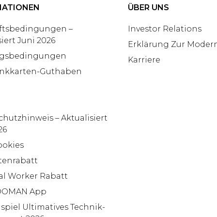
MATIONEN
ÜBER UNS
ftsbedingungen –
Investor Relations
siert Juni 2026
Erklärung Zur Modern
gsbedingungen
Karriere
nkkarten-Guthaben
hutzhinweis – Aktualisiert
26
ookies
tenrabatt
al Worker Rabatt
OMAN App
piel Ultimatives Technik-