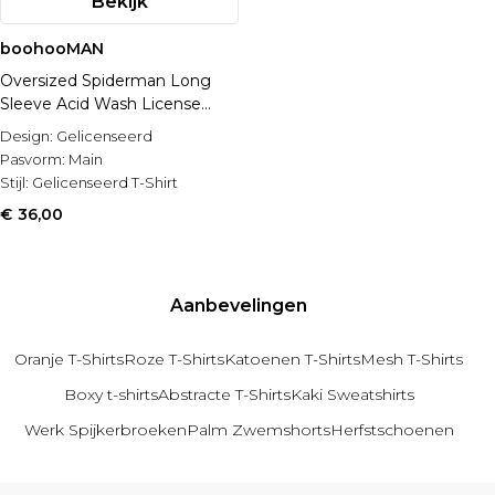
Bekijk
boohooMAN
Oversized Spiderman Long
Sleeve Acid Wash License
Print T-shirt
Design:
Gelicenseerd
Pasvorm:
Main
Stijl:
Gelicenseerd T-Shirt
€ 36,00
Aanbevelingen
Oranje T-Shirts
Roze T-Shirts
Katoenen T-Shirts
Mesh T-Shirts
Boxy t-shirts
Abstracte T-Shirts
Kaki Sweatshirts
Werk Spijkerbroeken
Palm Zwemshorts
Herfstschoenen
Terug naar hoofdinhoud