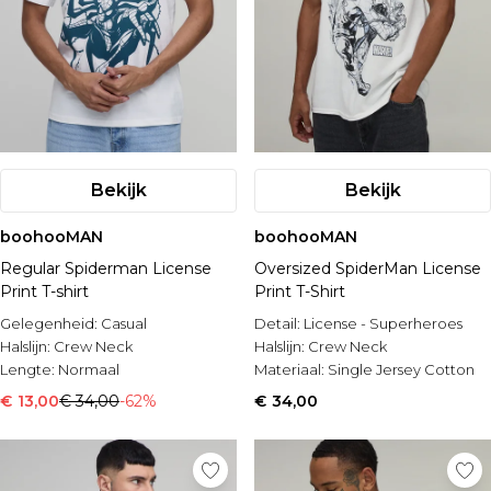
Bekijk
Bekijk
boohooMAN
boohooMAN
Regular Spiderman License
Oversized SpiderMan License
Print T-shirt
Print T-Shirt
Gelegenheid:
Casual
Detail:
License - Superheroes
Halslijn:
Crew Neck
Halslijn:
Crew Neck
Lengte:
Normaal
Materiaal:
Single Jersey Cotton
€ 13,00
€ 34,00
-62%
€ 34,00