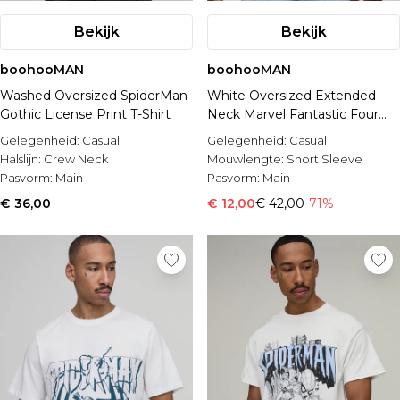
Bekijk
Bekijk
boohooMAN
boohooMAN
Washed Oversized SpiderMan
White Oversized Extended
Gothic License Print T-Shirt
Neck Marvel Fantastic Four
License T-Shirt
Gelegenheid:
Casual
Gelegenheid:
Casual
Halslijn:
Crew Neck
Mouwlengte:
Short Sleeve
Pasvorm:
Main
Pasvorm:
Main
€ 36,00
€ 12,00
€ 42,00
-71%