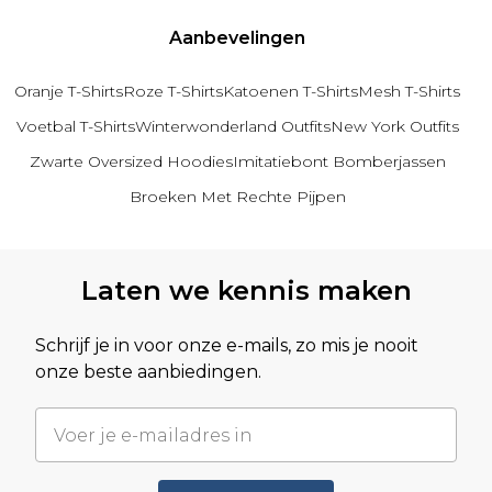
Aanbevelingen
Oranje T-Shirts
Roze T-Shirts
Katoenen T-Shirts
Mesh T-Shirts
Voetbal T-Shirts
Winterwonderland Outfits
New York Outfits
Zwarte Oversized Hoodies
Imitatiebont Bomberjassen
Broeken Met Rechte Pijpen
Terug naar hoofdinhoud
Laten we kennis maken
Schrijf je in voor onze e-mails, zo mis je nooit
onze beste aanbiedingen.