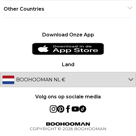
Investeerdersrelaties
Klarna
Other Countries
Retourbeleid – Bijgewerkt januari 2026
Verklaring over moderne slavernij
PayPal
Maatgids
United Kingdom
Loopbanen
Privacybeleid
France
Download Onze App
Over cookies
Ireland
Studentenkorting - UNiDAYS
Netherlands
Studentenkorting - Student Beans
Germany
Land
Studentenkorting
Australia
BOOHOOMAN App
EU
Volg ons op sociale media
COPYRIGHT ©
2026
BOOHOOMAN