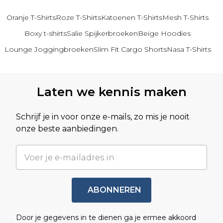
Oranje T-Shirts
Roze T-Shirts
Katoenen T-Shirts
Mesh T-Shirts
Boxy t-shirts
Salie Spijkerbroeken
Beige Hoodies
Lounge Joggingbroeken
Slim Fit Cargo Shorts
Nasa T-Shirts
Terug naar hoofdinhoud
Laten we kennis maken
Schrijf je in voor onze e-mails, zo mis je nooit
onze beste aanbiedingen.
ABONNEREN
Door je gegevens in te dienen ga je ermee akkoord