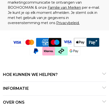
marketingcommunicatie te ontvangen van
BOOHOOMAN & onze
Familie van Merken
per e-mail.
Je kunt je op elk moment afmelden. Je stemt ook in
met het gebruik van je gegevens in
overeenstemming met ons
Privacybeleid.
HOE KUNNEN WE HELPEN?
Klantenservice
INFORMATIE
Contact Opnemen
Algemene Voorwaarden
Retourneer uw bestelling
OVER ONS
Terms of Use
Bezorginformatie