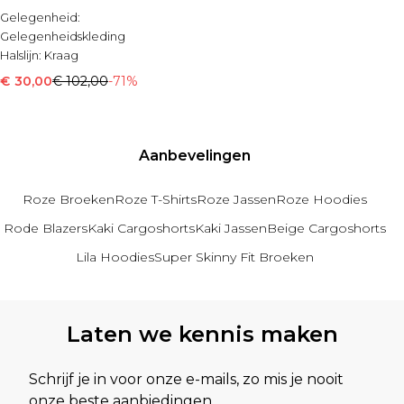
Gelegenheid:
Gelegenheidskleding
Halslijn:
Kraag
Mouwlengte:
Lange Mouwen
€ 30,00
€ 102,00
-71%
Aanbevelingen
Roze Broeken
Roze T-Shirts
Roze Jassen
Roze Hoodies
Rode Blazers
Kaki Cargoshorts
Kaki Jassen
Beige Cargoshorts
Lila Hoodies
Super Skinny Fit Broeken
Terug naar hoofdinhoud
Laten we kennis maken
Schrijf je in voor onze e-mails, zo mis je nooit
onze beste aanbiedingen.