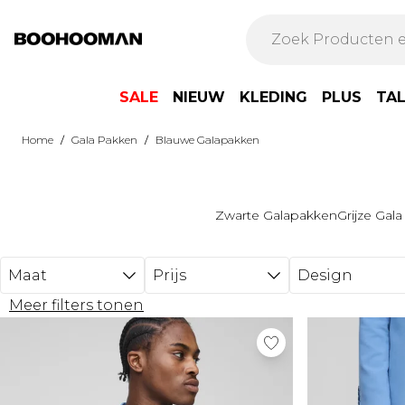
Ga naar hoofdinhoud
SALE
NIEUW
KLEDING
PLUS
TA
/
/
Home
Gala Pakken
Blauwe Galapakken
Zwarte Galapakken
Grijze Gal
Maat
Prijs
Design
Meer filters tonen