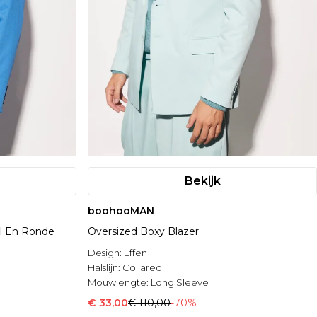
Bekijk
boohooMAN
il En Ronde
Oversized Boxy Blazer
Design:
Effen
Halslijn:
Collared
Mouwlengte:
Long Sleeve
€ 33,00
€ 110,00
-70%