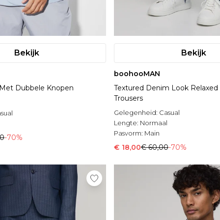
Bekijk
Bekijk
boohooMAN
 Met Dubbele Knopen
Textured Denim Look Relaxed F
Trousers
Gelegenheid:
Casual
sual
Lengte:
Normaal
Pasvorm:
Main
00
-70%
€ 18,00
€ 60,00
-70%