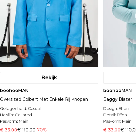
Bekijk
boohooMAN
boohooMAN
Oversized Colbert Met Enkele Rij Knopen
Baggy Blazer
Gelegenheid:
Casual
Design:
Effen
Halslijn:
Collared
Detail:
Effen
Pasvorm:
Main
Pasvorm:
Main
€ 33,00
€ 110,00
-70%
€ 33,00
€ 110,