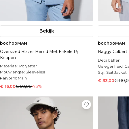
Bekijk
boohooMAN
boohooMAN
Oversized Blazer Hemd Met Enkele Rij
Baggy Colbert
Knopen
Detail:
Effen
Materiaal:
Polyester
Gelegenheid:
Ca
Mouwlengte:
Sleeveless
Stijl:
Suit Jacket
Pasvorm:
Main
€ 33,00
€ 110,
€ 16,00
€ 60,00
-73%