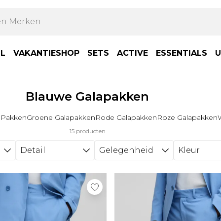
LL
VAKANTIESHOP
SETS
ACTIVE
ESSENTIALS
U
Blauwe Galapakken
a Pakken
Groene Galapakken
Rode Galapakken
Roze Galapakken
15 producten
Detail
Gelegenheid
Kleur