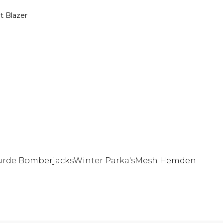
t Blazer
rde Bomberjacks
Winter Parka's
Mesh Hemden