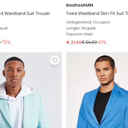
boohooMAN
ed Waistband Suit Trouser
Fixed Waistband Slim Fit Suit 
Gelegenheid:
Occasion
sual
Lengte:
Regular
l
Pasvorm:
Main
0
-73%
€ 21,00
€ 54,00
-61%