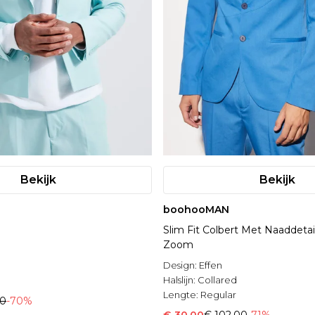
Bekijk
Bekijk
boohooMAN
Slim Fit Colbert Met Naaddeta
Zoom
Design:
Effen
Halslijn:
Collared
Lengte:
Regular
00
-70%