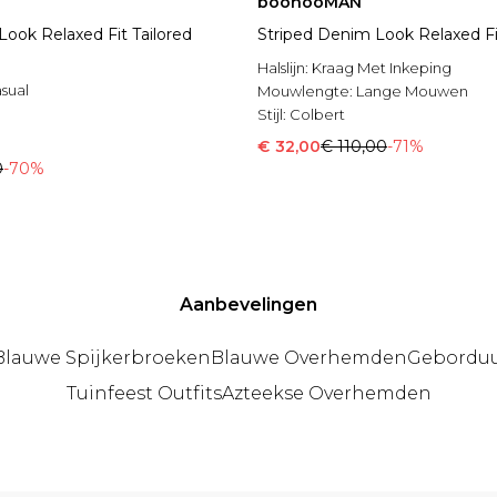
boohooMAN
Look Relaxed Fit Tailored
Striped Denim Look Relaxed Fi
Halslijn:
Kraag Met Inkeping
sual
Mouwlengte:
Lange Mouwen
l
Stijl:
Colbert
€ 32,00
€ 110,00
-71%
0
-70%
Aanbevelingen
Blauwe Spijkerbroeken
Blauwe Overhemden
Geborduu
Tuinfeest Outfits
Azteekse Overhemden