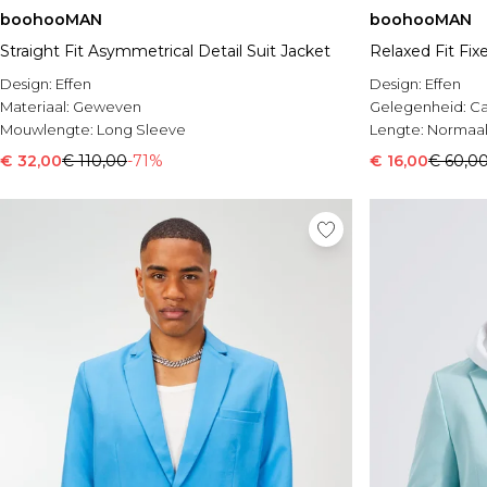
boohooMAN
boohooMAN
Straight Fit Asymmetrical Detail Suit Jacket
Relaxed Fit Fix
Design:
Effen
Design:
Effen
Materiaal:
Geweven
Gelegenheid:
Ca
Mouwlengte:
Long Sleeve
Lengte:
Normaa
€ 32,00
€ 110,00
-71%
€ 16,00
€ 60,0