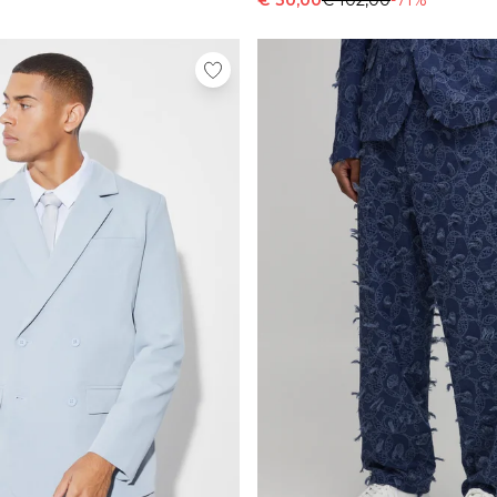
€ 30,00
€ 102,00
-71%