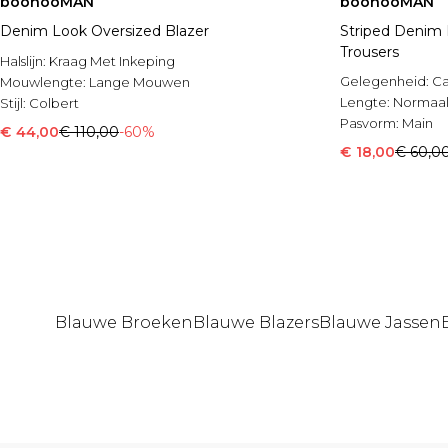
boohooMAN
boohooMAN
Denim Look Oversized Blazer
Striped Denim 
Trousers
Halslijn:
Kraag Met Inkeping
Gelegenheid:
Ca
Mouwlengte:
Lange Mouwen
Lengte:
Normaa
Stijl:
Colbert
Pasvorm:
Main
€ 44,00
€ 110,00
-60%
€ 18,00
€ 60,0
Blauwe Broeken
Blauwe Blazers
Blauwe Jassen