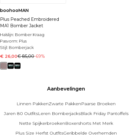
boohooMAN
Plus Peached Embroidered
MA1 Bomber Jacket
Halslijn:
Bomber Kraag
Pasvorm:
Plus
Stijl:
Bomberjack
€ 26,00
€ 85,00
-69%
Aanbevelingen
Linnen Pakken
Zwarte Pakken
Paarse Broeken
Jaren 80 Outfits
Leren Bomberjacks
Black Friday Pantoffels
Nette Spijkerbroeken
Boxershorts Met Merk
Plus Size Herfst Outfits
Geribbelde Overhemden