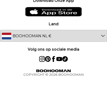
Download Onze App
Over cookies
Ireland
Studentenkorting - UNiDAYS
Netherlands
Studentenkorting - Student Beans
Germany
Land
Studentenkorting
Australia
BOOHOOMAN App
EU
Volg ons op sociale media
COPYRIGHT ©
2026
BOOHOOMAN