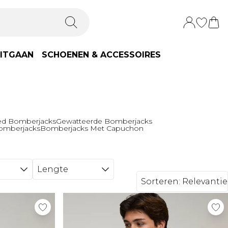
ITGAAN
SCHOENEN & ACCESSOIRES
ed Bomberjacks
Gewatteerde Bomberjacks
Bomberjacks
Bomberjacks Met Capuchon
Lengte
Sorteren:
Relevantie