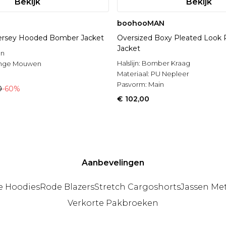
Bekijk
Bekijk
boohooMAN
Jersey Hooded Bomber Jacket
Oversized Boxy Pleated Look
Jacket
on
Halslijn:
Bomber Kraag
nge Mouwen
Materiaal:
PU Nepleer
Pasvorm:
Main
0
-60%
€ 102,00
Aanbevelingen
e Hoodies
Rode Blazers
Stretch Cargoshorts
Jassen Me
Verkorte Pakbroeken