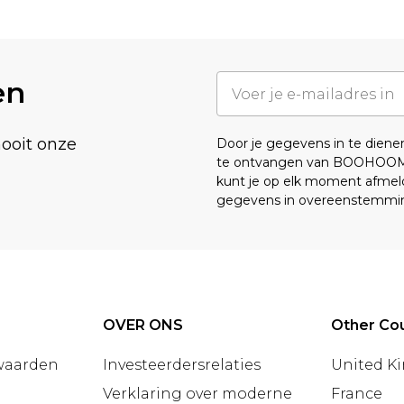
en
nooit onze
Door je gegevens in te dien
te ontvangen van BOOHOO
kunt je op elk moment afmeld
gegevens in overeenstemmi
OVER ONS
Other Cou
waarden
Investeerdersrelaties
United K
Verklaring over moderne
France