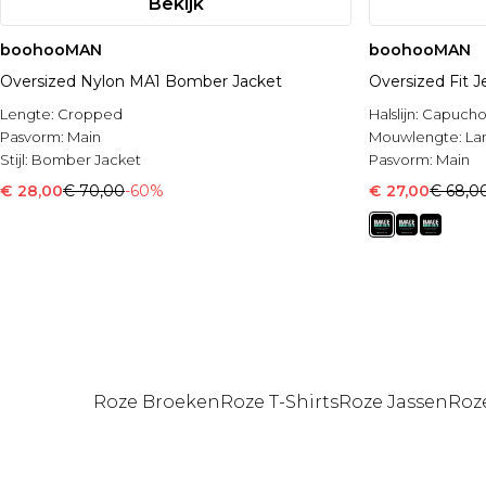
Bekijk
boohooMAN
boohooMAN
Oversized Nylon MA1 Bomber Jacket
Oversized Fit 
Lengte:
Cropped
Halslijn:
Capuch
Pasvorm:
Main
Mouwlengte:
La
Stijl:
Bomber Jacket
Pasvorm:
Main
€ 28,00
€ 70,00
-60%
€ 27,00
€ 68,0
Roze Broeken
Roze T-Shirts
Roze Jassen
Roz