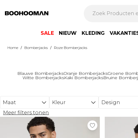
Ga naar hoofdinhoud
SALE
NIEUW
KLEDING
VAKANTIE
/
/
Home
Bomberjacks
Roze Bomberjacks
Blauwe Bomberjacks
Oranje Bomberjacks
Groene Bomb
Witte Bomberjacks
Kaki Bomberjacks
Bruine Bomberj
Maat
Kleur
Design
Meer filters tonen