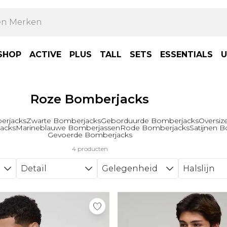
SHOP
ACTIVE
PLUS
TALL
SETS
ESSENTIALS
U
Roze Bomberjacks
erjacks
Zwarte Bomberjacks
Geborduurde Bomberjacks
Oversiz
acks
Marineblauwe Bomberjassen
Rode Bomberjacks
Satijnen 
Gevoerde Bomberjacks
4 producten
Detail
Gelegenheid
Halslijn