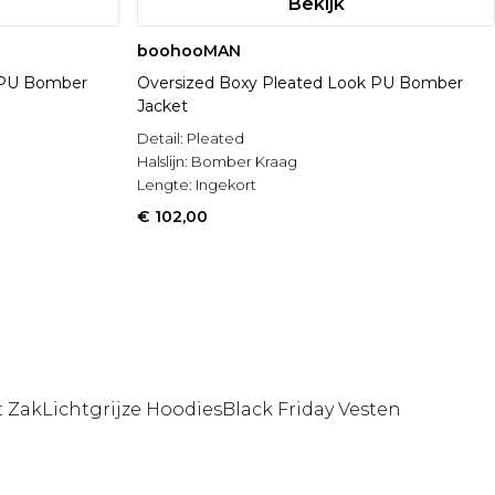
Bekijk
boohooMAN
 PU Bomber
Oversized Boxy Pleated Look PU Bomber
Jacket
Detail:
Pleated
Halslijn:
Bomber Kraag
Lengte:
Ingekort
€ 102,00
t Zak
Lichtgrijze Hoodies
Black Friday Vesten