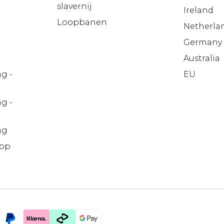
slavernij
Ireland
Loopbanen
Netherla
Germany
Australia
g -
EU
g -
ng
pp