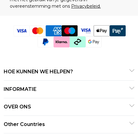
overeenstemming met ons
Privacybeleid.
HOE KUNNEN WE HELPEN?
Klantenservice
INFORMATIE
Contact Opnemen
Algemene Voorwaarden
Retourneer uw bestelling
OVER ONS
Terms of Use
Bezorginformatie
Investeerdersrelaties
Klarna
Other Countries
Retourbeleid – Bijgewerkt januari 2026
Verklaring over moderne slavernij
PayPal
Maatgids
United Kingdom