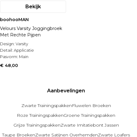
Bekijk
boohooMAN
Velours Varsity Joggingbroek
Met Rechte Pijpen
Design:
Varsity
Detail:
Applicatie
Pasvorm:
Main
€ 48,00
Aanbevelingen
Zwarte Trainingspakken
Fluwelen Broeken
Roze Trainingspakken
Groene Trainingspakken
Grijze Trainingspakken
Zwarte Imitatiebont Jassen
Taupe Broeken
Zwarte Satijnen Overhemden
Zwarte Loafers