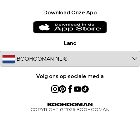
Loopbanen
Privacybeleid
France
Download Onze App
Over cookies
Ireland
Studentenkorting - UNiDAYS
Netherlands
Studentenkorting - Student Beans
Germany
Land
Studentenkorting
Australia
BOOHOOMAN App
EU
Volg ons op sociale media
COPYRIGHT ©
2026
BOOHOOMAN