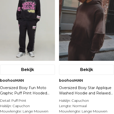
Bekijk
Bekijk
boohooMAN
boohooMAN
Oversized Boxy Fun Moto
Oversized Boxy Star Applique
Graphic Puff Print Hooded
Washed Hoodie and Relaxed
Tracksuit
Flare Jogger Tracksuit
Detail:
Puff Print
Halslijn:
Capuchon
Halslijn:
Capuchon
Lengte:
Normaal
Mouwlengte:
Lange Mouwen
Mouwlengte:
Lange Mouwen