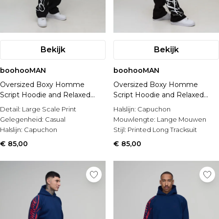
Bekijk
Bekijk
boohooMAN
boohooMAN
Oversized Boxy Homme
Oversized Boxy Homme
Script Hoodie and Relaxed
Script Hoodie and Relaxed
Split Hem Jogger Tracksuit
Split Hem Jogger Tracksuit
Detail:
Large Scale Print
Halslijn:
Capuchon
Gelegenheid:
Casual
Mouwlengte:
Lange Mouwen
Halslijn:
Capuchon
Stijl:
Printed Long Tracksuit
€ 85,00
€ 85,00