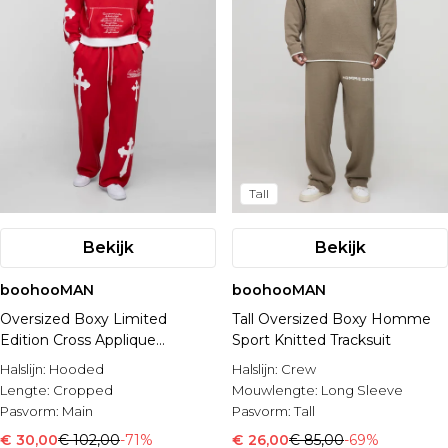
Tall
Bekijk
Bekijk
boohooMAN
boohooMAN
Oversized Boxy Limited
Tall Oversized Boxy Homme
Edition Cross Applique
Sport Knitted Tracksuit
Hooded Tracksuit
Halslijn:
Hooded
Halslijn:
Crew
Lengte:
Cropped
Mouwlengte:
Long Sleeve
Pasvorm:
Main
Pasvorm:
Tall
€ 30,00
€ 102,00
-71%
€ 26,00
€ 85,00
-69%