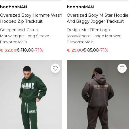
boohooMAN
boohooMAN
Oversized Boxy Homme Wash
Oversized Boxy M Star Hoodie
Hooded Zip Tracksuit
And Baggy Jogger Tracksuit
Gelegenheid:
Casual
Design:
Met Effen Logo
Mouwlengte:
Long Sleeve
Mouwlengte:
Lange Mouwen
Pasvorm:
Main
Pasvorm:
Main
€ 32,00
€ 110,00
-71%
€ 25,00
€ 85,00
-71%