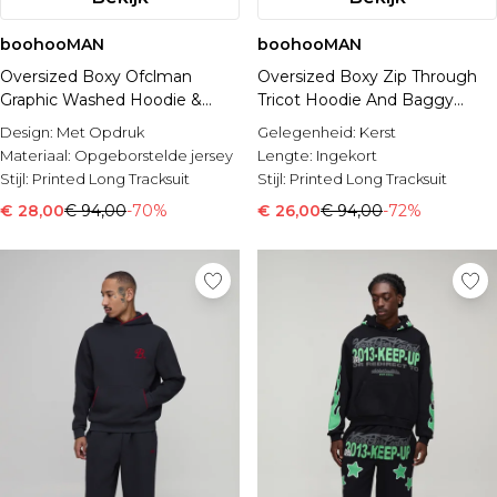
boohooMAN
boohooMAN
Oversized Boxy Ofclman
Oversized Boxy Zip Through
Graphic Washed Hoodie &
Tricot Hoodie And Baggy
Relaxed Jogger Tracksuit
Jogger Tracksuit
Design:
Met Opdruk
Gelegenheid:
Kerst
Materiaal:
Opgeborstelde jersey
Lengte:
Ingekort
Stijl:
Printed Long Tracksuit
Stijl:
Printed Long Tracksuit
€ 28,00
€ 94,00
-70%
€ 26,00
€ 94,00
-72%