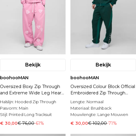
Bekijk
Bekijk
boohooMAN
boohooMAN
Oversized Boxy Zip Through
Oversized Colour Block Official
and Extreme Wide Leg Hearts
Embroidered Zip Through
Applique Tracksuit
Tracksuit
Halslijn:
Hooded Zip Through
Lengte:
Normaal
Pasvorm:
Main
Materiaal:
Brushback
Stijl:
Printed Long Tracksuit
Mouwlengte:
Lange Mouwen
€ 30,00
€ 76,00
-61%
€ 30,00
€ 102,00
-71%