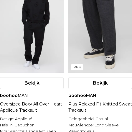
Plus
Bekijk
Bekijk
boohooMAN
boohooMAN
Oversized Boxy All Over Heart
Plus Relaxed Fit Knitted Sweat
Applique Tracksuit
Tracksuit
Design:
Appliqué
Gelegenheid:
Casual
Halslijn:
Capuchon
Mouwlengte:
Long Sleeve
Mouwlengte:
Lange Mouwen
Pasvorm:
Plus