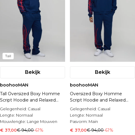
Tall
Bekijk
Bekijk
boohooMAN
boohooMAN
Tall Oversized Boxy Homme
Oversized Boxy Homme
Script Hoodie and Relaxed
Script Hoodie and Relaxed
Split Hem Jogger Tracksuit
Split Hem Jogger Tracksuit
Gelegenheid:
Casual
Gelegenheid:
Casual
Lengte:
Normaal
Lengte:
Normaal
Mouwlengte:
Lange Mouwen
Pasvorm:
Main
€ 37,00
€ 94,00
-61%
€ 37,00
€ 94,00
-61%