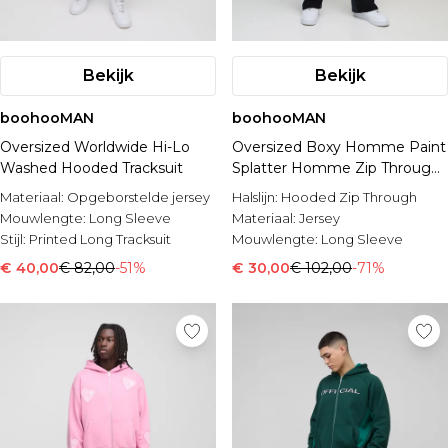
Bekijk
Bekijk
boohooMAN
boohooMAN
Oversized Worldwide Hi-Lo
Oversized Boxy Homme Paint
Washed Hooded Tracksuit
Splatter Homme Zip Through
Tracksuit
Materiaal:
Opgeborstelde jersey
Halslijn:
Hooded Zip Through
Mouwlengte:
Long Sleeve
Materiaal:
Jersey
Stijl:
Printed Long Tracksuit
Mouwlengte:
Long Sleeve
€ 40,00
€ 82,00
-51%
€ 30,00
€ 102,00
-71%