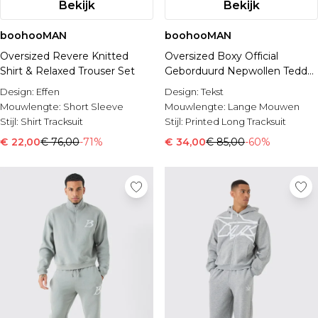
Bekijk
Bekijk
boohooMAN
boohooMAN
Oversized Revere Knitted
Oversized Boxy Official
Shirt & Relaxed Trouser Set
Geborduurd Nepwollen Teddy
Trainingspak Met Capuchon
Design:
Effen
Design:
Tekst
Mouwlengte:
Short Sleeve
Mouwlengte:
Lange Mouwen
Stijl:
Shirt Tracksuit
Stijl:
Printed Long Tracksuit
€ 22,00
€ 76,00
-71%
€ 34,00
€ 85,00
-60%