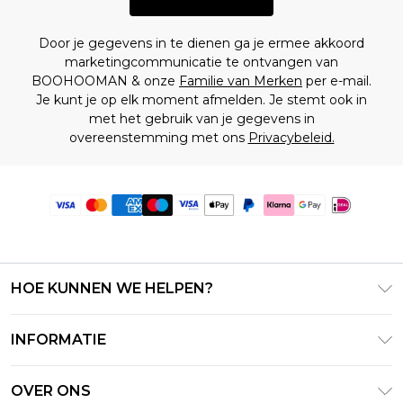
Door je gegevens in te dienen ga je ermee akkoord
marketingcommunicatie te ontvangen van
BOOHOOMAN & onze
Familie van Merken
per e-mail.
Je kunt je op elk moment afmelden. Je stemt ook in
met het gebruik van je gegevens in
overeenstemming met ons
Privacybeleid.
HOE KUNNEN WE HELPEN?
Klantenservice
INFORMATIE
Contact Opnemen
Algemene Voorwaarden – Bijgewerkt juni 2026
Retourneer uw bestelling
OVER ONS