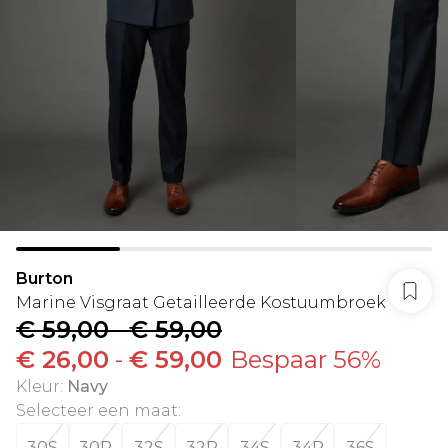
Burton
Marine Visgraat Getailleerde Kostuumbroek
€ 59,00
-
€ 59,00
€ 26,00
-
€ 59,00
Bespaar 56%
Kleur
:
Navy
Selecteer een maat
:
30S
30R
32S
32R
34S
34R
36S