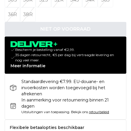
36R
38R
NIET OP VOORRAAD
Bescherm je bestelling vanaf €2,99.
35 dagen retourrecht, €5 per dag bij vertraagde levering en
nog veel meer.
Meer informatie
Standaardlevering €7.99. EU-douane- en
invoerkosten worden toegevoegd bij het
afrekenen
In aanmerking voor retournering binnen 21
dagen
Uitsluitingen van toepassing.
Bekijk ons
retourbeleid
Flexibele betaalopties beschikbaar