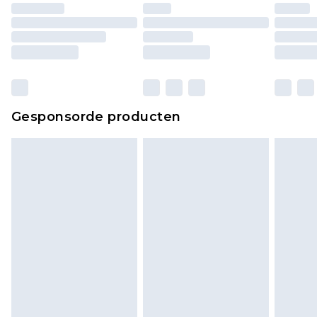
Huishoudelijke artikelen, zoals beddengoed,
matrassen, toppers en kussens, moeten
ongebruikt zijn en in de originele, ongeopende
verpakking zitten. Dit heeft geen invloed op uw
wettelijke rechten.
Klik
hier
om ons volledige retourbeleid te
Gesponsorde producten
bekijken.