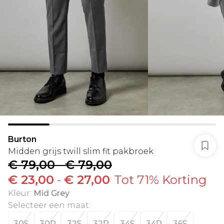
Burton
Midden grijs twill slim fit pakbroek
€ 79,00
-
€ 79,00
€ 23,00
-
€ 27,00
Tot 71% Korting
Kleur
:
Mid Grey
Selecteer een maat
:
30S
30R
32S
32R
34S
34R
36S