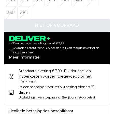
36R
38R
NIET OP VOORRAAD
Bescherm je bestelling vanaf €2,99.
35 dagen retourrecht, €5 per dag bij vertraagde levering en
nog veel meer.
Meer informatie
Standaardlevering €7.99. EU-douane- en
invoerkosten worden toegevoegd bij het
afrekenen
In aanmerking voor retournering binnen 21
dagen
Uitsluitingen van toepassing.
Bekijk ons
retourbeleid
Flexibele betaalopties beschikbaar