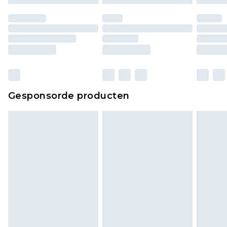
moeten ook binnenshuis worden gepast.
Huishoudelijke artikelen, zoals beddengoed,
matrassen, toppers en kussens, moeten
ongebruikt zijn en in de originele, ongeopende
verpakking zitten. Dit heeft geen invloed op uw
wettelijke rechten.
Klik
hier
om ons volledige retourbeleid te
Gesponsorde producten
bekijken.