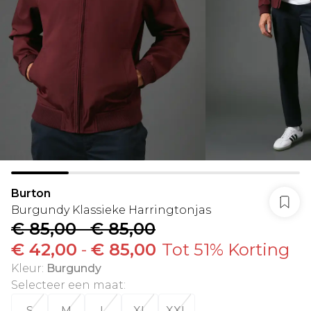
Burton
Burgundy Klassieke Harringtonjas
€ 85,00
-
€ 85,00
€ 42,00
-
€ 85,00
Tot 51% Korting
Kleur
:
Burgundy
Selecteer een maat
:
S
M
L
XL
XXL