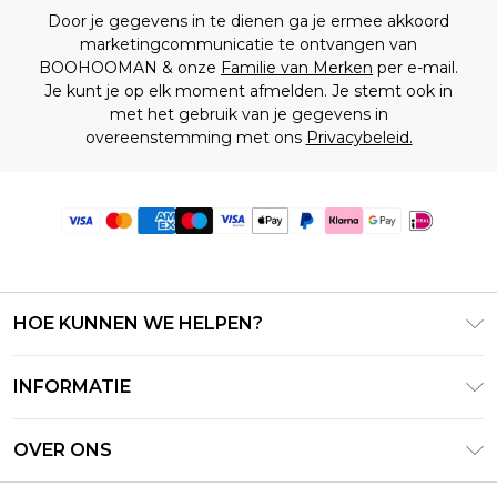
Door je gegevens in te dienen ga je ermee akkoord
marketingcommunicatie te ontvangen van
BOOHOOMAN & onze
Familie van Merken
per e-mail.
Je kunt je op elk moment afmelden. Je stemt ook in
met het gebruik van je gegevens in
overeenstemming met ons
Privacybeleid.
HOE KUNNEN WE HELPEN?
Klantenservice
INFORMATIE
Contact Opnemen
Algemene Voorwaarden – Bijgewerkt juni 2026
Retourneer uw bestelling
OVER ONS
Terms of Use
Bezorginformatie