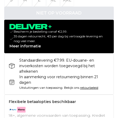
NIET OP VOORRAAD
Bescherm je bestelling vanaf €2,99.
35 dagen retourrecht, €5 per dag bij vertraagde levering en
nog veel meer.
Meer informatie
Standaardlevering €7.99. EU-douane- en
invoerkosten worden toegevoegd bij het
afrekenen
In aanmerking voor retournering binnen 21
dagen
Uitsluitingen van toepassing.
Bekijk ons
retourbeleid
Flexibele betaalopties beschikbaar
18+, algemene voorwaarden van toepassing. Krediet