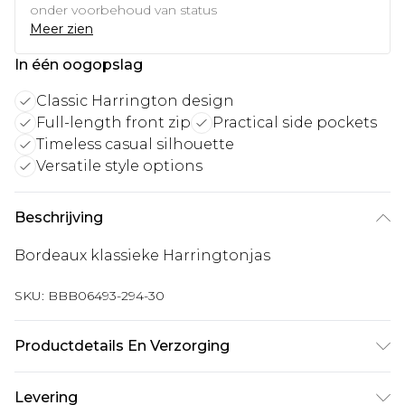
onder voorbehoud van status
Meer zien
In één oogopslag
Classic Harrington design
Full-length front zip
Practical side pockets
Timeless casual silhouette
Versatile style options
Beschrijving
Bordeaux klassieke Harringtonjas
SKU:
BBB06493-294-30
Productdetails En Verzorging
Hoofd: 100% polyester, machinewasbaar op 30
Levering