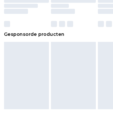
matrassen, toppers en kussens, moeten
ongebruikt zijn en in de originele, ongeopende
verpakking zitten. Dit heeft geen invloed op uw
wettelijke rechten.
Klik
hier
om ons volledige retourbeleid te
Gesponsorde producten
bekijken.