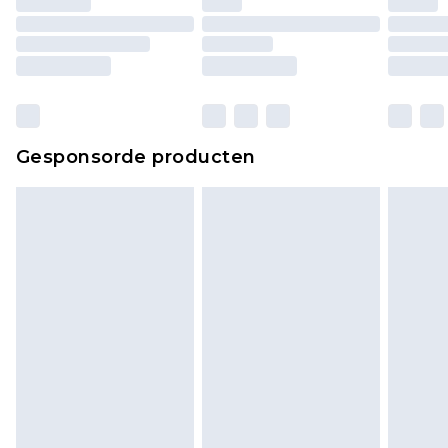
matrassen, toppers en kussens, moeten
ongebruikt zijn en in de originele, ongeopende
verpakking zitten. Dit heeft geen invloed op uw
wettelijke rechten.
Klik
hier
om ons volledige retourbeleid te
Gesponsorde producten
bekijken.