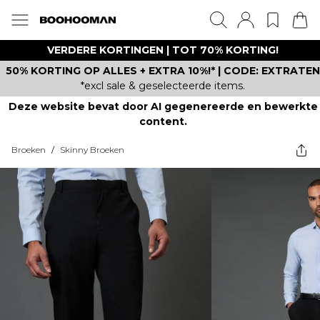
VERDERE KORTINGEN | TOT 70% KORTING!
50% KORTING OP ALLES + EXTRA 10%!* | CODE: EXTRATEN
*excl sale & geselecteerde items.
Deze website bevat door AI gegenereerde en bewerkte
content.
Broeken
/
Skinny Broeken