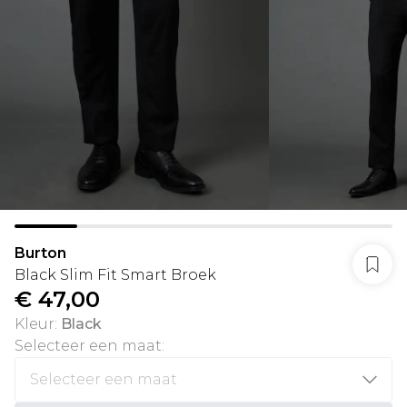
Burton
Black Slim Fit Smart Broek
€ 47,00
Kleur
:
Black
Selecteer een maat
: