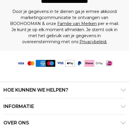
Door je gegevens in te dienen ga je ermee akkoord
marketingcommunicatie te ontvangen van
BOOHOOMAN & onze
Familie van Merken
per e-mail.
Je kunt je op elk moment afmelden. Je stemt ook in
met het gebruik van je gegevens in
overeenstemming met ons
Privacybeleid.
HOE KUNNEN WE HELPEN?
Klantenservice
INFORMATIE
Contact Opnemen
Algemene Voorwaarden – Bijgewerkt juni 2026
Retourneer uw bestelling
OVER ONS
Terms of Use