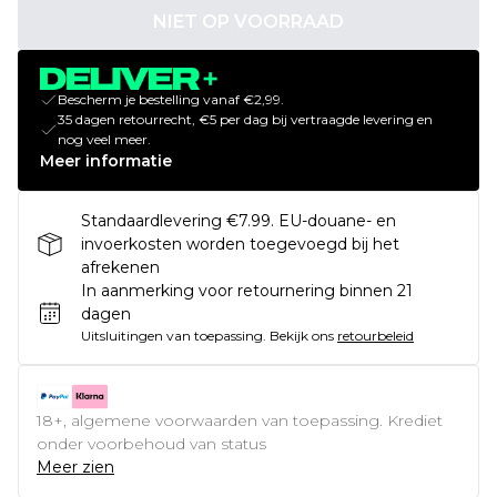
NIET OP VOORRAAD
Bescherm je bestelling vanaf €2,99.
35 dagen retourrecht, €5 per dag bij vertraagde levering en
nog veel meer.
Meer informatie
Standaardlevering €7.99. EU-douane- en
invoerkosten worden toegevoegd bij het
afrekenen
In aanmerking voor retournering binnen 21
dagen
Uitsluitingen van toepassing.
Bekijk ons
retourbeleid
18+, algemene voorwaarden van toepassing. Krediet
onder voorbehoud van status
Meer zien