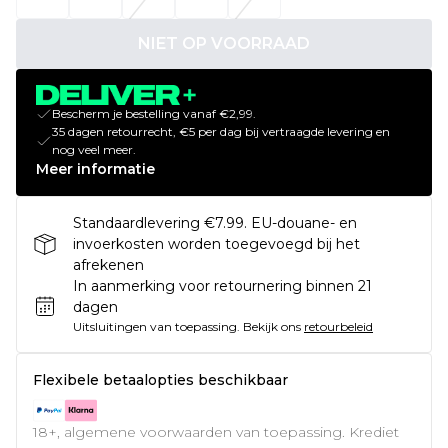
NIET OP VOORRAAD
Bescherm je bestelling vanaf €2,99.
35 dagen retourrecht, €5 per dag bij vertraagde levering en
nog veel meer.
Meer informatie
Standaardlevering €7.99. EU-douane- en
invoerkosten worden toegevoegd bij het
afrekenen
In aanmerking voor retournering binnen 21
dagen
Uitsluitingen van toepassing.
Bekijk ons
retourbeleid
Flexibele betaalopties beschikbaar
18+, algemene voorwaarden van toepassing. Krediet