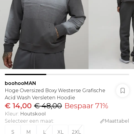
boohooMAN
Hoge Oversized Boxy Westerse Grafische
Acid Wash Versleten Hoodie
€ 14,00
€ 48,00
Bespaar 71%
Kleur
:
Houtskool
Selecteer een maat
:
Maattabel
S
M
L
XL
2XL