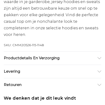
waarde in je garderobe, jersey hoodies en sweats
zijn altijd een betrouwbare keuze om snel op te
pakken voor elke gelegenheid. Vind de perfecte
casual top om je nonchalante look te
completeren in onze selectie hoodies en sweats
voor heren.
SKU:
CMM20526-115-1148
Productdetails En Verzorging
60% katoen, 40% polyester. Model is 6'4 en draagt
Levering
UK maat L/34.
Standaardlevering Nederland
€7.99
Retouren
Tot 5 werkdagen
Is er iets niet helemaal in orde? U heeft 21 dagen
Expressdienst Nederland
€17.99
We denken dat je dit leuk vindt
vanaf de dag dat u het ontvangt om iets terug te
2 werkdagen.