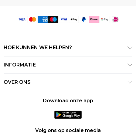
HOE KUNNEN WE HELPEN?
Klantenservice
INFORMATIE
Contact Opnemen
Algemene Voorwaarden – Bijgewerkt juni 2026
Retourneer uw bestelling
OVER ONS
Terms of Use
Bezorginformatie
Investeerdersrelaties
Klarna
Retourbeleid – Bijgewerkt mei 2026
Download onze app
Verklaring over moderne slavernij
PayPal
Maatgids
Loopbanen
Privacybeleid - Bijgewerkt juni 2026
Over cookies
Volg ons op sociale media