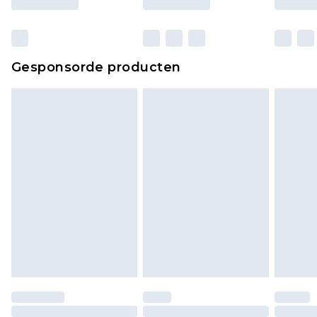
verpakking zitten. Dit heeft geen invloed op uw
wettelijke rechten.
Klik
hier
om ons volledige retourbeleid te
Gesponsorde producten
bekijken.