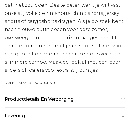
dat niet zou doen. Des te beter, want je wilt vast
onze stijlvolle denimshorts, chino shorts, jersey
shorts of cargoshorts dragen. Als je op zoek bent
naar nieuwe outfitideeën voor deze zomer,
overweeg dan om een horizontaal gestreept t-
shirt te combineren met jeansshorts of kies voor
een geprint overhemd en chino shorts voor een
slimmere combo. Maak de look af met een paar
sliders of loafers voor extra stijlpuntjes.
SKU:
CMM15693-148-1148
Productdetails En Verzorging
100% Polyester. Model is 6'4 en draagt UK maat
Levering
L/34
Standaardlevering Nederland
€7.99