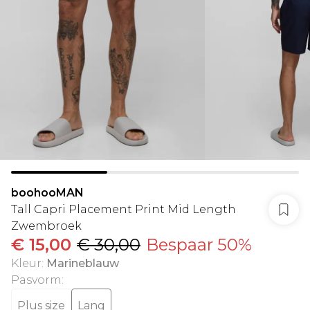
boohooMAN
Tall Capri Placement Print Mid Length
Zwembroek
€ 15,00
€ 30,00
Bespaar 50%
Kleur
:
Marineblauw
Pasvorm
:
Plus size
Lang