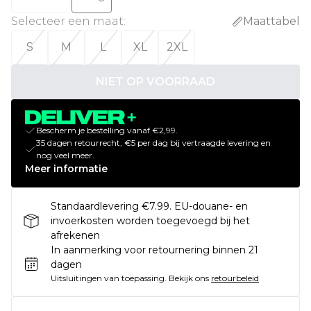
Selecteer een maat
:
Maattabel
S
M
L
XL
2XL
NIET OP VOORRAAD
Bescherm je bestelling vanaf €2,99.
35 dagen retourrecht, €5 per dag bij vertraagde levering en
nog veel meer.
Meer informatie
Standaardlevering €7.99. EU-douane- en
invoerkosten worden toegevoegd bij het
afrekenen
In aanmerking voor retournering binnen 21
dagen
Uitsluitingen van toepassing.
Bekijk ons
retourbeleid