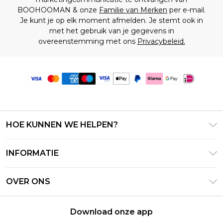
BOOHOOMAN & onze
Familie van Merken
per e-mail.
Je kunt je op elk moment afmelden. Je stemt ook in
met het gebruik van je gegevens in
overeenstemming met ons
Privacybeleid.
HOE KUNNEN WE HELPEN?
Klantenservice
INFORMATIE
Contact Opnemen
Algemene Voorwaarden – Bijgewerkt juni 2026
Retourneer uw bestelling
OVER ONS
Terms of Use
Bezorginformatie
Investeerdersrelaties
Klarna
Retourbeleid – Bijgewerkt mei 2026
Download onze app
Verklaring over moderne slavernij
PayPal