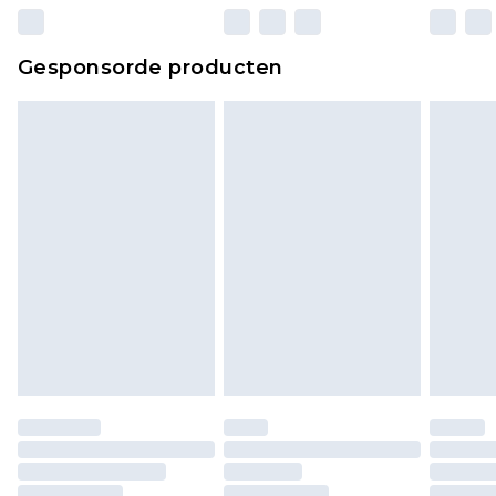
wettelijke rechten.
Klik
hier
om ons volledige retourbeleid te
Gesponsorde producten
bekijken.