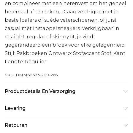
en combineer met een herenvest om het geheel
helemaal af te maken. Draag ze chique met je
beste loafers of suède veterschoenen, of juist
casual met instappersneakers. Verkrijgbaar in
straight, regular of skinny fit, je vindt
gegarandeerd een broek voor elke gelegenheid.
Stijl: Pakbroeken Ontwerp: Stofaccent Stof: Kant
Lengte: Regulier
SKU:
BMM68373-209-266
Productdetails En Verzorging
80% Polyester, 20% Rayon. Model is 1,85 m en
Levering
draagt UK maat M/38
Standaardlevering Nederland
€7.99
Retouren
Tot 5 werkdagen