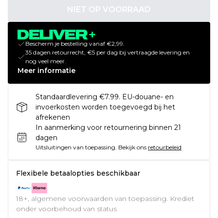
NIET OP VOORRAAD
Bescherm je bestelling vanaf €2,99.
35 dagen retourrecht, €5 per dag bij vertraagde levering en
nog veel meer.
Meer informatie
Standaardlevering €7.99. EU-douane- en
invoerkosten worden toegevoegd bij het
afrekenen
In aanmerking voor retournering binnen 21
dagen
Uitsluitingen van toepassing.
Bekijk ons
retourbeleid
Flexibele betaalopties beschikbaar
18+, algemene voorwaarden van toepassing. Krediet
onder voorbehoud van status