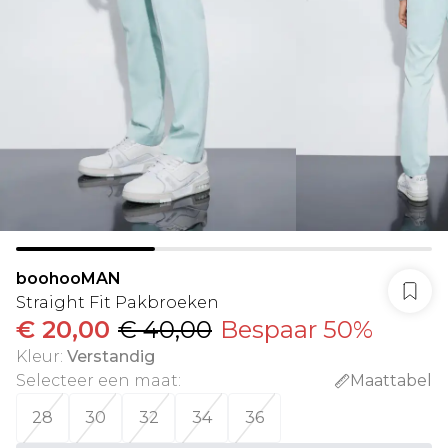
boohooMAN
Straight Fit Pakbroeken
€ 20,00
€ 40,00
Bespaar 50%
Kleur
:
Verstandig
Selecteer een maat
:
Maattabel
28
30
32
34
36