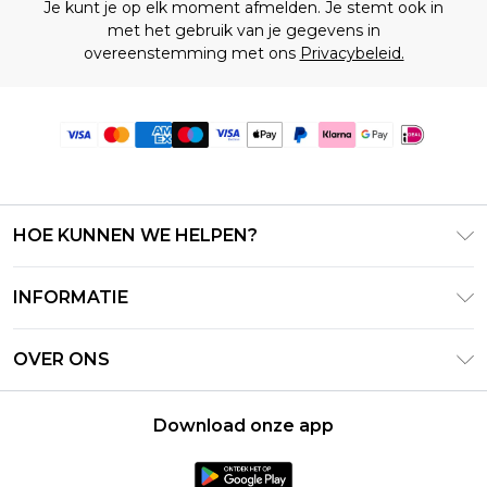
Je kunt je op elk moment afmelden. Je stemt ook in
met het gebruik van je gegevens in
overeenstemming met ons
Privacybeleid.
HOE KUNNEN WE HELPEN?
Klantenservice
INFORMATIE
Contact Opnemen
Algemene Voorwaarden – Bijgewerkt juni 2026
Retourneer uw bestelling
OVER ONS
Terms of Use
Bezorginformatie
Investeerdersrelaties
Klarna
Retourbeleid – Bijgewerkt mei 2026
Download onze app
Verklaring over moderne slavernij
PayPal
Maatgids
Loopbanen
Privacybeleid - Bijgewerkt juni 2026