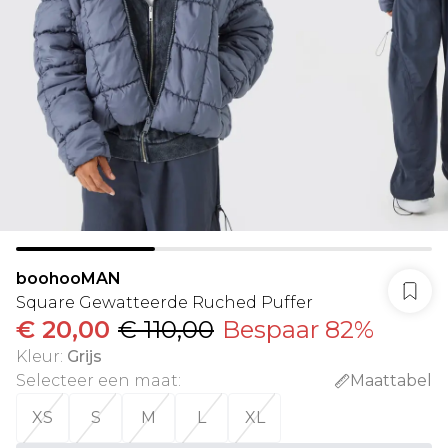
boohooMAN
Square Gewatteerde Ruched Puffer
€ 20,00
€ 110,00
Bespaar 82%
Kleur
:
Grijs
Selecteer een maat
:
Maattabel
XS
S
M
L
XL