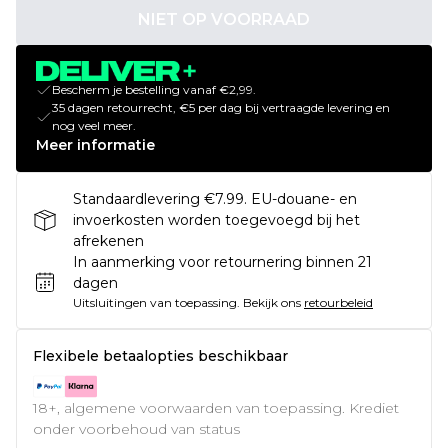
NIET OP VOORRAAD
Bescherm je bestelling vanaf €2,99.
35 dagen retourrecht, €5 per dag bij vertraagde levering en
nog veel meer.
Meer informatie
Standaardlevering €7.99. EU-douane- en
invoerkosten worden toegevoegd bij het
afrekenen
In aanmerking voor retournering binnen 21
dagen
Uitsluitingen van toepassing.
Bekijk ons
retourbeleid
Flexibele betaalopties beschikbaar
18+, algemene voorwaarden van toepassing. Krediet
onder voorbehoud van status