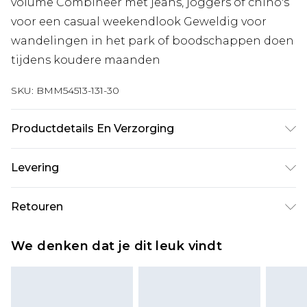
volume Combineer met jeans, joggers of chino's
voor een casual weekendlook Geweldig voor
wandelingen in het park of boodschappen doen
tijdens koudere maanden
SKU:
BMM54513-131-30
Productdetails En Verzorging
100% Polyester. Model is 6'1 en draagt maat UK
Levering
M/32
Standaardlevering Nederland
€7.99
Retouren
Tot 5 werkdagen
Is er iets niet helemaal in orde? U heeft 21 dagen
Expressdienst Nederland
€17.99
We denken dat je dit leuk vindt
vanaf de dag dat u het ontvangt om iets terug te
2 werkdagen.
sturen.
Alle belastingen en btw binnen de eu worden
Let op, we kunnen geen restituties aanbieden