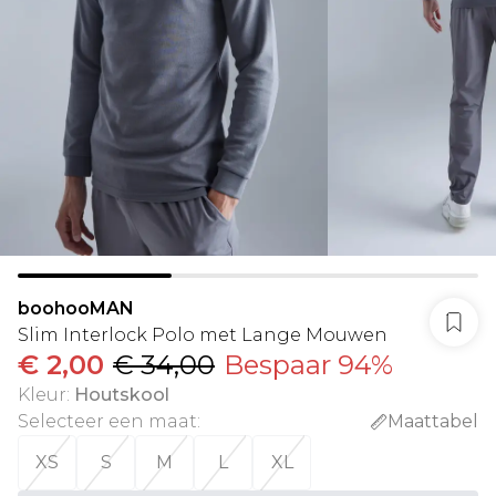
boohooMAN
Slim Interlock Polo met Lange Mouwen
€ 2,00
€ 34,00
Bespaar 94%
Kleur
:
Houtskool
Selecteer een maat
:
Maattabel
XS
S
M
L
XL