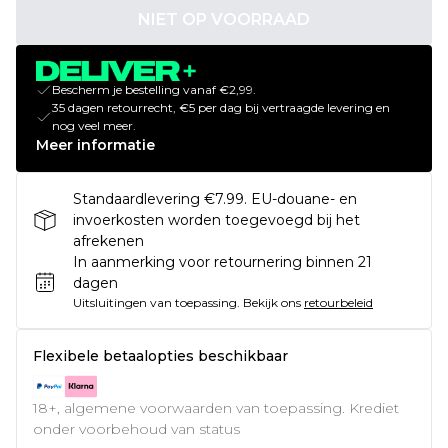
NIET OP VOORRAAD
Bescherm je bestelling vanaf €2,99.
35 dagen retourrecht, €5 per dag bij vertraagde levering en
nog veel meer.
Meer informatie
Standaardlevering €7.99. EU-douane- en
invoerkosten worden toegevoegd bij het
afrekenen
In aanmerking voor retournering binnen 21
dagen
Uitsluitingen van toepassing.
Bekijk ons
retourbeleid
Flexibele betaalopties beschikbaar
18+, algemene voorwaarden van toepassing. Krediet
onder voorbehoud van status