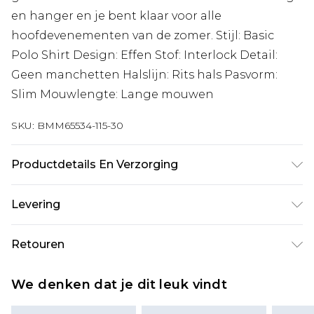
en hanger en je bent klaar voor alle
hoofdevenementen van de zomer. Stijl: Basic
Polo Shirt Design: Effen Stof: Interlock Detail:
Geen manchetten Halslijn: Rits hals Pasvorm:
Slim Mouwlengte: Lange mouwen
SKU:
BMM65534-115-30
Productdetails En Verzorging
100% Katoen. Model is 1,85 m en draagt UK maat
Levering
M/32
Standaardlevering Nederland
€7.99
Retouren
Tot 5 werkdagen
Is er iets niet helemaal in orde? U heeft 21 dagen
Expressdienst Nederland
€17.99
We denken dat je dit leuk vindt
vanaf de dag dat u het ontvangt om iets terug te
2 werkdagen.
sturen.