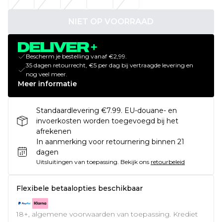
NIET OP VOORRAAD
Bescherm je bestelling vanaf €2,99.
35 dagen retourrecht, €5 per dag bij vertraagde levering en
nog veel meer.
Meer informatie
Standaardlevering €7.99. EU-douane- en
invoerkosten worden toegevoegd bij het
afrekenen
In aanmerking voor retournering binnen 21
dagen
Uitsluitingen van toepassing.
Bekijk ons
retourbeleid
Flexibele betaalopties beschikbaar
18+, algemene voorwaarden van toepassing. Krediet