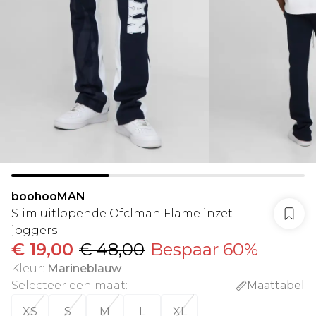
boohooMAN
Slim uitlopende Ofclman Flame inzet
joggers
€ 19,00
€ 48,00
Bespaar 60%
Kleur
:
Marineblauw
Selecteer een maat
:
Maattabel
XS
S
M
L
XL