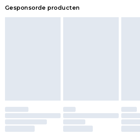
Klik
hier
om ons volledige retourbeleid te
Gesponsorde producten
bekijken.