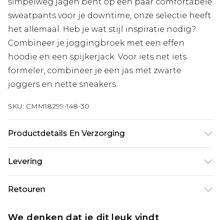
simpelweg jagen bent op een paar comfortabele
sweatpants voor je downtime, onze selectie heeft
het allemaal. Heb je wat stijl inspiratie nodig?
Combineer je joggingbroek met een effen
hoodie en een spijkerjack. Voor iets net iets
formeler, combineer je een jas met zwarte
joggers en nette sneakers.
SKU:
CMM18299-148-30
Productdetails En Verzorging
60% katoen, 40% polyester. Model is 6'1 en draagt
Levering
UK maat M/32
Standaardlevering Nederland
€7.99
Retouren
Tot 5 werkdagen
Is er iets niet helemaal in orde? U heeft 21 dagen
Expressdienst Nederland
€17.99
We denken dat je dit leuk vindt