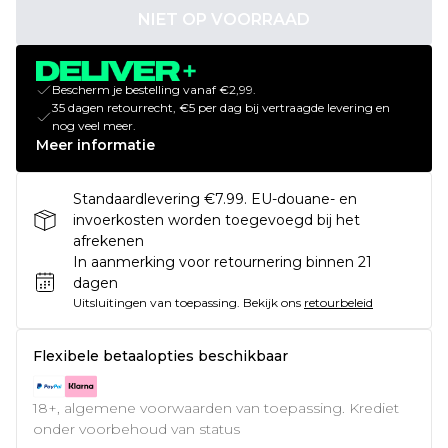
NIET OP VOORRAAD
Bescherm je bestelling vanaf €2,99.
35 dagen retourrecht, €5 per dag bij vertraagde levering en
nog veel meer.
Meer informatie
Standaardlevering €7.99. EU-douane- en
invoerkosten worden toegevoegd bij het
afrekenen
In aanmerking voor retournering binnen 21
dagen
Uitsluitingen van toepassing.
Bekijk ons
retourbeleid
Flexibele betaalopties beschikbaar
18+, algemene voorwaarden van toepassing. Krediet
onder voorbehoud van status