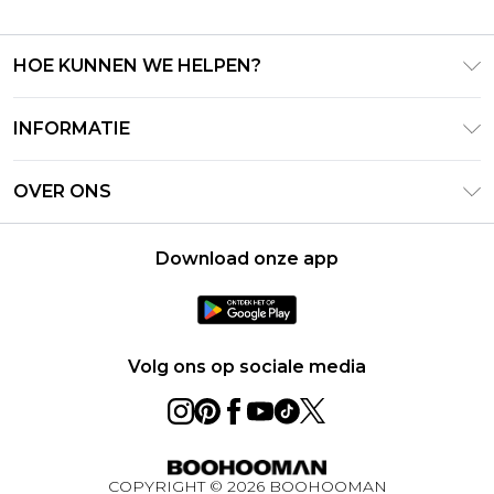
HOE KUNNEN WE HELPEN?
Klantenservice
INFORMATIE
Contact Opnemen
Algemene Voorwaarden – Bijgewerkt juni 2026
Retourneer uw bestelling
OVER ONS
Terms of Use
Bezorginformatie
Investeerdersrelaties
Klarna
Retourbeleid – Bijgewerkt mei 2026
Download onze app
Verklaring over moderne slavernij
PayPal
Maatgids
Loopbanen
Privacybeleid - Bijgewerkt juni 2026
Over cookies
Volg ons op sociale media
Studentenkorting
BOOHOOMAN App
Winactie Ultiem Techpakket Augustus 2026
COPYRIGHT ©
2026
BOOHOOMAN