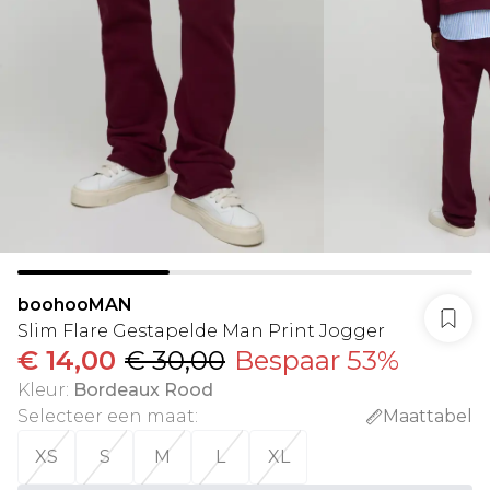
boohooMAN
Slim Flare Gestapelde Man Print Jogger
€ 14,00
€ 30,00
Bespaar 53%
Kleur
:
Bordeaux Rood
Selecteer een maat
:
Maattabel
XS
S
M
L
XL