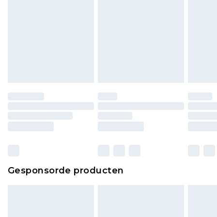
lingerie als de hygiënezegel niet op zijn plaats zit
of is verbroken.
Schoenen en/of kledingstukken moeten
ongedragen en ongewassen zijn met de
originele labels eraan bevestigd. Schoenen
moeten ook binnenshuis worden gepast.
Huishoudelijke artikelen, zoals beddengoed,
matrassen, toppers en kussens, moeten
ongebruikt zijn en in de originele, ongeopende
verpakking zitten. Dit heeft geen invloed op uw
wettelijke rechten.
Klik
hier
om ons volledige retourbeleid te
Gesponsorde producten
bekijken.