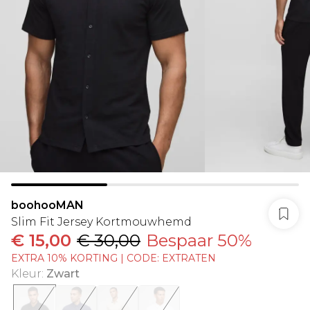
boohooMAN
Slim Fit Jersey Kortmouwhemd
€ 15,00
€ 30,00
Bespaar 50%
EXTRA 10% KORTING | CODE: EXTRATEN
Kleur
:
Zwart