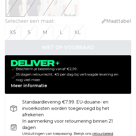
Selecteer een maat
:
Maattabel
XS
S
M
L
XL
NIET OP VOORRAAD
Bescherm je bestelling vanaf €2,99.
35 dagen retourrecht, €5 per dag bij vertraagde levering en
nog veel meer.
Meer informatie
Standaardlevering €7.99. EU-douane- en
invoerkosten worden toegevoegd bij het
afrekenen
In aanmerking voor retournering binnen 21
dagen
Uitsluitingen van toepassing.
Bekijk ons
retourbeleid