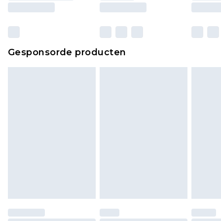
ongebruikt zijn en in de originele, ongeopende
verpakking zitten. Dit heeft geen invloed op uw
wettelijke rechten.
Klik
hier
om ons volledige retourbeleid te
Gesponsorde producten
bekijken.