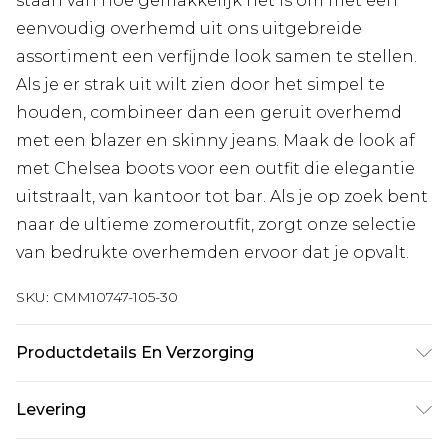
staan van hoe gemakkelijk het is om met een
eenvoudig overhemd uit ons uitgebreide
assortiment een verfijnde look samen te stellen.
Als je er strak uit wilt zien door het simpel te
houden, combineer dan een geruit overhemd
met een blazer en skinny jeans. Maak de look af
met Chelsea boots voor een outfit die elegantie
uitstraalt, van kantoor tot bar. Als je op zoek bent
naar de ultieme zomeroutfit, zorgt onze selectie
van bedrukte overhemden ervoor dat je opvalt.
SKU:
CMM10747-105-30
Productdetails En Verzorging
100% Katoen. Model is 6'1 en draagt maat UK M/32
Levering