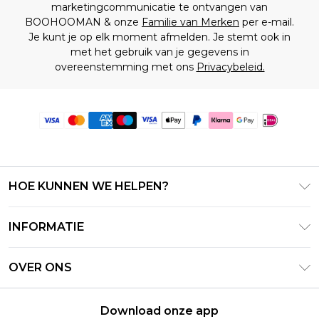
marketingcommunicatie te ontvangen van
BOOHOOMAN & onze
Familie van Merken
per e-mail.
Je kunt je op elk moment afmelden. Je stemt ook in
met het gebruik van je gegevens in
overeenstemming met ons
Privacybeleid.
HOE KUNNEN WE HELPEN?
Klantenservice
INFORMATIE
Contact Opnemen
Algemene Voorwaarden – Bijgewerkt juni 2026
Retourneer uw bestelling
OVER ONS
Terms of Use
Bezorginformatie
Investeerdersrelaties
Klarna
Retourbeleid – Bijgewerkt mei 2026
Download onze app