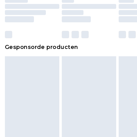
matrassen, toppers en kussens, moeten
ongebruikt zijn en in de originele, ongeopende
verpakking zitten. Dit heeft geen invloed op uw
wettelijke rechten.
Klik
hier
om ons volledige retourbeleid te
Gesponsorde producten
bekijken.