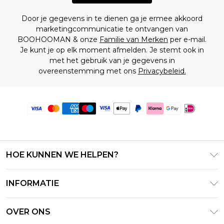
Door je gegevens in te dienen ga je ermee akkoord
marketingcommunicatie te ontvangen van
BOOHOOMAN & onze
Familie van Merken
per e-mail.
Je kunt je op elk moment afmelden. Je stemt ook in
met het gebruik van je gegevens in
overeenstemming met ons
Privacybeleid.
HOE KUNNEN WE HELPEN?
Klantenservice
INFORMATIE
Contact Opnemen
Algemene Voorwaarden – Bijgewerkt juni 2026
Retourneer uw bestelling
OVER ONS
Terms of Use