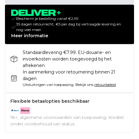
Bescherm je bestelling vanaf €2,99.
35 dagen retourrecht, €5 per dag bij vertraagde levering en
nog veel meer.
Meer informatie
Standaardlevering €7.99. EU-douane- en
invoerkosten worden toegevoegd bij het
afrekenen
In aanmerking voor retournering binnen 21
dagen
Uitsluitingen van toepassing.
Bekijk ons
retourbeleid
Flexibele betaalopties beschikbaar
18+, algemene voorwaarden van toepassing. Krediet
onder voorbehoud van status