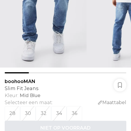
boohooMAN
Slim Fit Jeans
Kleur
:
Mid Blue
Selecteer een maat
:
Maattabel
28
30
32
34
36
NIET OP VOORRAAD