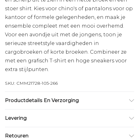
stoer shirt. Kies voor chino's of pantalons voor op
kantoor of formele gelegenheden, en maak je
ensemble compleet met een mooi overhemd.
Voor een avondje uit met de jongens, toon je
serieuze streetstyle vaardigheden in
cargobroeken of korte broeken. Combineer ze
met een grafisch T-shirt en hoge sneakers voor
extra stijlpunten.
SKU:
CMM21728-105-266
Productdetails En Verzorging
98% katoen, 2% elastaan. Model is 1,85 m en
Levering
draagt UK maat M/32
Standaardlevering Nederland
€7.99
Retouren