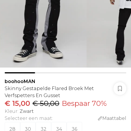
boohooMAN
Skinny Gestapelde Flared Broek Met
Verfspetters En Gusset
€ 15,00
€ 50,00
Bespaar 70%
Kleur
:
Zwart
Selecteer een maat
:
Maattabel
28
30
32
34
36