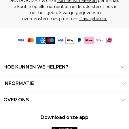
BOOHOOMAN & onze
Familie van Merken
per e-mail.
Je kunt je op elk moment afmelden. Je stemt ook in
met het gebruik van je gegevens in
overeenstemming met ons
Privacybeleid.
HOE KUNNEN WE HELPEN?
Klantenservice
INFORMATIE
Contact Opnemen
Algemene Voorwaarden – Bijgewerkt juni 2026
Retourneer uw bestelling
OVER ONS
Terms of Use
Bezorginformatie
Investeerdersrelaties
Klarna
Retourbeleid – Bijgewerkt mei 2026
Download onze app
Verklaring over moderne slavernij
PayPal
Maatgids