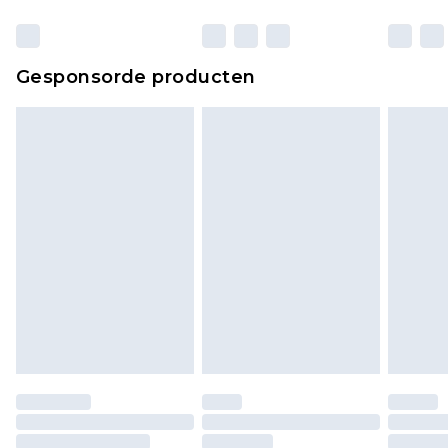
verpakking zitten. Dit heeft geen invloed op uw
wettelijke rechten.
Klik
hier
om ons volledige retourbeleid te
Gesponsorde producten
bekijken.